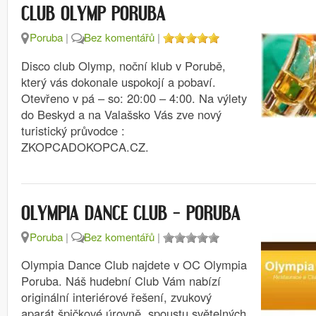
CLUB OLYMP PORUBA
Poruba
|
Bez komentářů
|
Disco club Olymp, noční klub v Porubě,
který vás dokonale uspokojí a pobaví.
Otevřeno v pá – so: 20:00 – 4:00. Na výlety
do Beskyd a na Valašsko Vás zve nový
turistický průvodce :
ZKOPCADOKOPCA.CZ.
OLYMPIA DANCE CLUB – PORUBA
Poruba
|
Bez komentářů
|
Olympia Dance Club najdete v OC Olympia
Poruba. Náš hudební Club Vám nabízí
originální interiérové řešení, zvukový
aparát špičkové úrovně, spoustu světelných