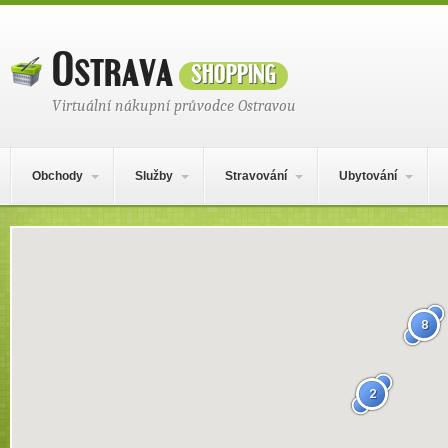
Ostrava
shopping
Virtuální nákupní průvodce Ostravou
Hlavní navigační menu
Přejít k obsahu webu
Obchody
Služby
Stravování
Ubytování
Mapa obsahu
8
2