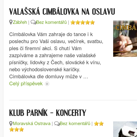
VALAŠSKÁ CIMBÁLOVKA NA OSLAVU
Zábřeh
|
Bez komentářů
|
Cimbálovka Vám zahraje do tance i k
poslechu pro Vaši oslavu, večírek, svatbu,
ples či firemní akci. S chutí Vám
zazpíváme a zahrajeme naše valašské
písničky, lidovky z Čech, slovácké k vínu,
nebo východoslovenské karičky.
Cimbálovka dle domluvy může v …
Celý příspěvek
KLUB PARNÍK – KONCERTY
Moravská Ostrava
|
Bez komentářů
|