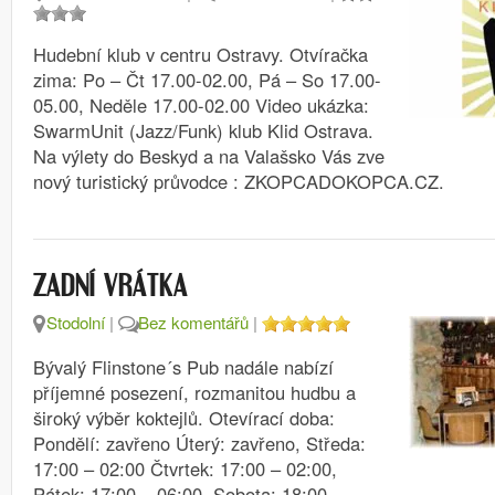
Hudební klub v centru Ostravy. Otvíračka
zima: Po – Čt 17.00-02.00, Pá – So 17.00-
05.00, Neděle 17.00-02.00 Video ukázka:
SwarmUnit (Jazz/Funk) klub Klid Ostrava.
Na výlety do Beskyd a na Valašsko Vás zve
nový turistický průvodce : ZKOPCADOKOPCA.CZ.
ZADNÍ VRÁTKA
Stodolní
|
Bez komentářů
|
Bývalý Flinstone´s Pub nadále nabízí
příjemné posezení, rozmanitou hudbu a
široký výběr koktejlů. Otevírací doba:
Pondělí: zavřeno Úterý: zavřeno, Středa:
17:00 – 02:00 Čtvrtek: 17:00 – 02:00,
Pátek: 17:00 – 06:00, Sobota: 18:00 –