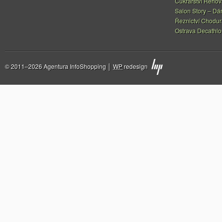
Cukrářství Řeho
Salon Story – Dá
Řeznictví Chodur
Ostrava Decathl
© 2011–2026 Agentura InfoShopping │
WP
redesign