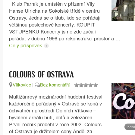
Klub Parník je umístěn v přízemí Vily
Hanse Ulricha na Sokolské třídě v centru
Ostravy. Jedná se o klub, kde se pořádají
většinou poslechové koncerty. KOUPIT
VSTUPENKU Koncerty jsme zde začali
pořádat v dubnu 1996 po rekonstrukci prostor a …
Celý příspěvek
COLOURS OF OSTRAVA
Vítkovice
|
Bez komentářů
|
Multižánrový mezinárodní hudební festival
každoročně pořádaný v Ostravě se koná v
úchvatném prostředí Dolních Vítkovic –
bývalém areálu hutí, dolů a železáren.
První ročník proběhl v roce 2002. Colours
Konc
of Ostrava je držitelem ceny Anděl za