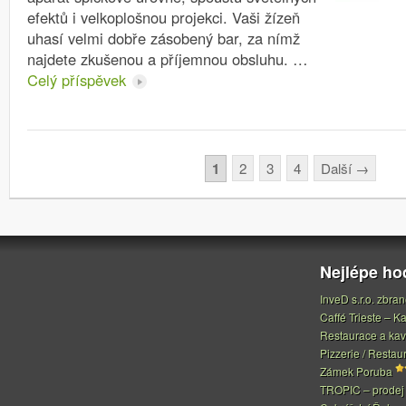
efektů i velkoplošnou projekci. Vaši žízeň
uhasí velmi dobře zásobený bar, za nímž
najdete zkušenou a příjemnou obsluhu. …
Celý příspěvek
Stránkování
1
2
3
4
Další
→
Nejlépe h
InveD s.r.o. zbran
Caffé Trieste – Ka
Restaurace a ka
Pizzerie / Restau
Zámek Poruba
TROPIC – prodej 