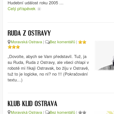
Hudební událost roku 2005 …
Celý příspěvek
RUDA Z OSTRAVY
Moravská Ostrava
|
Bez komentářů
|
„Dovolte, abych se Vam představil. Tuž, ja
su Ruda, Ruda z Ostravy, ale všeci chlapi v
robotě mi řikaji Ostravak, bo žiju v Ostravě,
tuž to je logicke, no ni? no !!! (Pokračování
textu…)
KLUB KLID OSTRAVA
Moravská Ostrava
|
Bez komentářů
|