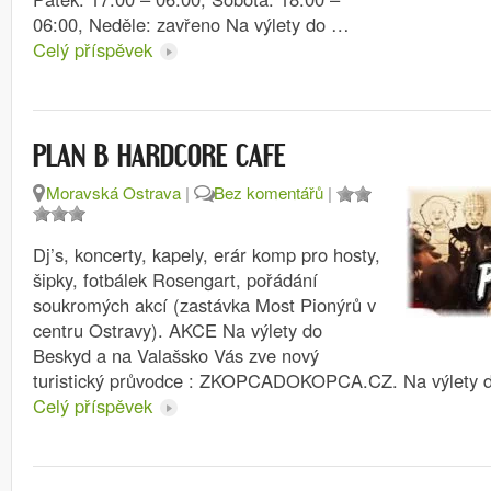
06:00, Neděle: zavřeno Na výlety do …
Celý příspěvek
PLAN B HARDCORE CAFE
Moravská Ostrava
|
Bez komentářů
|
Dj’s, koncerty, kapely, erár komp pro hosty,
šipky, fotbálek Rosengart, pořádání
soukromých akcí (zastávka Most Pionýrů v
centru Ostravy). AKCE Na výlety do
Beskyd a na Valašsko Vás zve nový
turistický průvodce : ZKOPCADOKOPCA.CZ. Na výlety 
Celý příspěvek