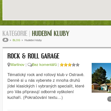
KATEGORIE |
HUDEBNÍ KLUBY
Drobečková navigace
BLOG
Hudební kluby
ROCK & ROLL GARAGE
Martinov
|
Bez komentářů
|
Tématický rock and rollový klub v Ostravě.
Denně si u nás vyberete z mnoha druhů
jídel klasických i vybraných specialit, které
pro Vás připravují odborně vyškolení
kuchaři. (Pokračování textu…)