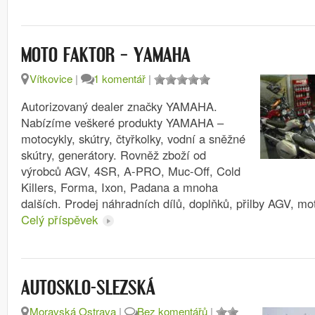
MOTO FAKTOR – YAMAHA
Vítkovice
|
1 komentář
|
Autorizovaný dealer značky YAMAHA.
Nabízíme veškeré produkty YAMAHA –
motocykly, skútry, čtyřkolky, vodní a sněžné
skútry, generátory. Rovněž zboží od
výrobců AGV, 4SR, A-PRO, Muc-Off, Cold
Killers, Forma, Ixon, Padana a mnoha
dalších. Prodej náhradních dílů, doplňků, přilby AGV, m
Celý příspěvek
AUTOSKLO-SLEZSKÁ
Moravská Ostrava
|
Bez komentářů
|