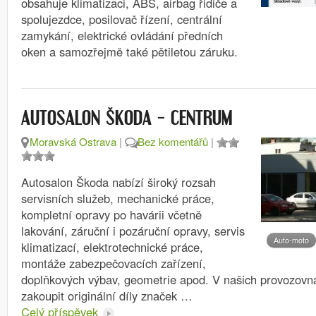
obsahuje klimatizaci, ABS, airbag řidiče a
spolujezdce, posilovač řízení, centrální
zamykání, elektrické ovládání předních
oken a samozřejmě také pětiletou záruku.
AUTOSALON ŠKODA – CENTRUM
Moravská Ostrava
|
Bez komentářů
|
Autosalon Škoda nabízí široký rozsah
servisních služeb, mechanické práce,
kompletní opravy po havárii včetně
lakování, záruční i pozáruční opravy, servis
Auto-moto
klimatizací, elektrotechnické práce,
montáže zabezpečovacích zařízení,
doplňkových výbav, geometrie apod. V našich provozovn
zakoupit originální díly značek …
Celý příspěvek