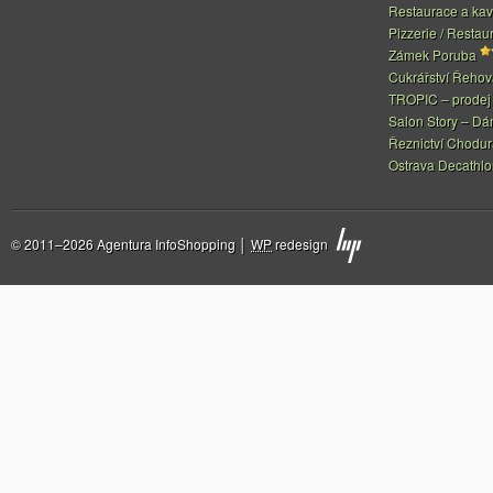
Restaurace a ka
Pizzerie / Restau
Zámek Poruba
Cukrářství Řeho
TROPIC – prodej 
Salon Story – Dá
Řeznictví Chodur
Ostrava Decathl
© 2011–2026 Agentura InfoShopping │
WP
redesign