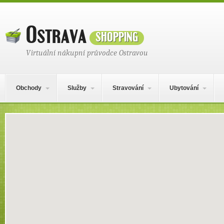
Ostrava
shopping
Virtuální nákupní průvodce Ostravou
Hlavní navigační menu
Přejít k obsahu webu
Obchody
Služby
Stravování
Ubytování
Mapa obsahu