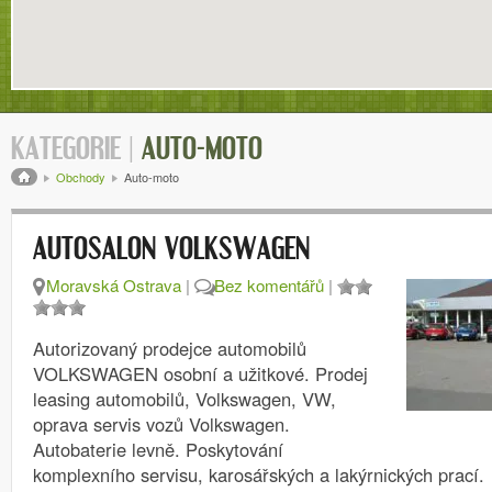
KATEGORIE |
AUTO-MOTO
Drobečková navigace
Obchody
Auto-moto
AUTOSALON VOLKSWAGEN
Moravská Ostrava
|
Bez komentářů
|
Autorizovaný prodejce automobilů
VOLKSWAGEN osobní a užitkové. Prodej
leasing automobilů, Volkswagen, VW,
oprava servis vozů Volkswagen.
Autobaterie levně. Poskytování
komplexního servisu, karosářských a lakýrnických prací.