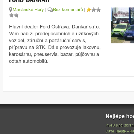
Mariánské Hory
|
Bez komentářů
|
Hlavní dealer Ford Ostrava. Dankar s.r.o.
Vám nabízí prodej osobních a užitkových
vozidel, záruční a pozáruční servis,
přípravu na STK. Dále provozuje lakovnu,
karosárnu, pneuservis, bazar, půjčovnu a
odtah automobilů.
Nejlépe h
InveD s.r.o. zbran
Caffé Trieste – Ka