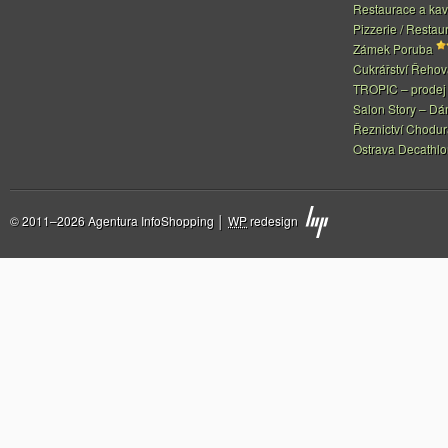
Restaurace a ka
Pizzerie / Restau
Zámek Poruba
Cukrářství Řeho
TROPIC – prodej 
Salon Story – Dá
Řeznictví Chodur
Ostrava Decathl
© 2011–2026 Agentura InfoShopping │
WP
redesign