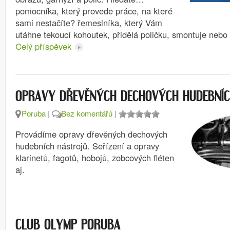
pomocníka, který provede práce, na které
sami nestačíte? řemeslníka, který Vám
utáhne tekoucí kohoutek, přidělá poličku, smontuje neb
Celý příspěvek
OPRAVY DŘEVĚNÝCH DECHOVÝCH HUDEBNÍ
Poruba
|
Bez komentářů
|
Provádíme opravy dřevěných dechových
hudebních nástrojů. Seřízení a opravy
klarinetů, fagotů, hobojů, zobcových fléten
aj.
CLUB OLYMP PORUBA