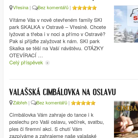
Vřesina
|
Bez komentářů
|
Vítáme Vás v nově otevřeném family SKI
park SKALKA v Ostravě – Vřesině. Chcete
lyžovat a třeba i v noci a přímo v Ostravě?
Pak si přijďte zalyžovat k nám. SKI park
Skalka se těší na Vaší návštěvu. OTÁZKY
OTEVÍRACÍ …
Celý příspěvek
VALAŠSKÁ CIMBÁLOVKA NA OSLAVU
Zábřeh
|
Bez komentářů
|
Cimbálovka Vám zahraje do tance i k
poslechu pro Vaši oslavu, večírek, svatbu,
ples či firemní akci. S chutí Vám
zazpíváme a zahrajeme naše valašské