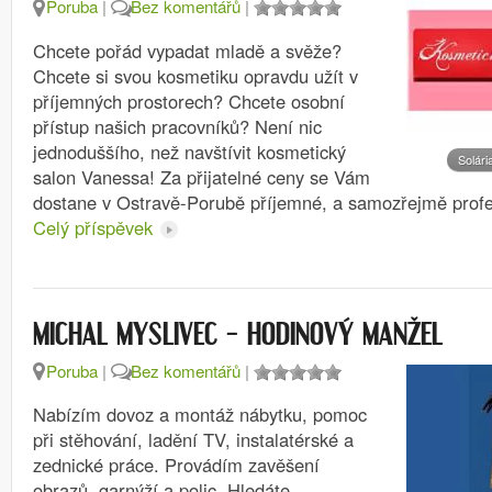
Poruba
|
Bez komentářů
|
Chcete pořád vypadat mladě a svěže?
Chcete si svou kosmetiku opravdu užít v
příjemných prostorech? Chcete osobní
přístup našich pracovníků? Není nic
jednoduššího, než navštívit kosmetický
Solári
salon Vanessa! Za přijatelné ceny se Vám
dostane v Ostravě-Porubě příjemné, a samozřejmě prof
Celý příspěvek
MICHAL MYSLIVEC – HODINOVÝ MANŽEL
Poruba
|
Bez komentářů
|
Nabízím dovoz a montáž nábytku, pomoc
při stěhování, ladění TV, instalatérské a
zednické práce. Provádím zavěšení
obrazů, garnýží a polic. Hledáte…