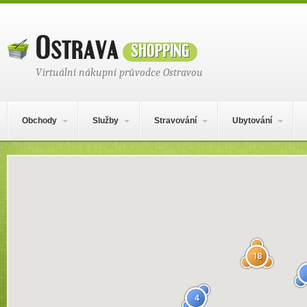
Ostrava
shopping
Virtuální nákupní průvodce Ostravou
Hlavní navigační menu
Přejít k obsahu webu
Obchody
Služby
Stravování
Ubytování
Mapa obsahu
18
4