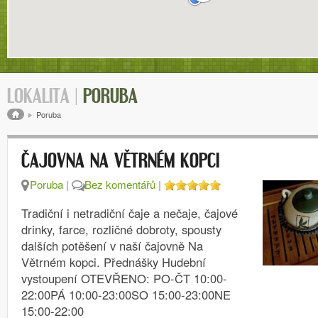
LOKALITA |
PORUBA
Drobečková navigace
Poruba
ČAJOVNA NA VĚTRNÉM KOPCI
Poruba
|
Bez komentářů
|
Tradiční i netradiční čaje a nečaje, čajové
drinky, farce, rozličné dobroty, spousty
dalších potěšení v naší čajovně Na
Větrném kopci. Přednášky Hudební
vystoupení OTEVŘENO: PO-ČT 10:00-
22:00PÁ 10:00-23:00SO 15:00-23:00NE
15:00-22:00