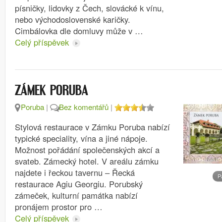
písničky, lidovky z Čech, slovácké k vínu,
nebo východoslovenské karičky.
Cimbálovka dle domluvy může v …
Celý příspěvek
ZÁMEK PORUBA
Poruba
|
Bez komentářů
|
Stylová restaurace v Zámku Poruba nabízí
typické speciality, vína a jiné nápoje.
Možnost pořádání společenských akcí a
svateb. Zámecký hotel. V areálu zámku
najdete i řeckou tavernu – Řecká
P
restaurace Agiu Georgiu. Porubský
zámeček, kulturní památka nabízí
pronájem prostor pro …
Celý příspěvek