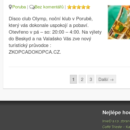
Poruba
|
Bez komentářů
|
Disco club Olymp, noční klub v Porubě,
který vás dokonale uspokojí a pobaví.
Otevřeno v pá – so: 20:00 – 4:00. Na výlety
do Beskyd a na Valašsko Vás zve nový
turistický průvodce :
ZKOPCADOKOPCA.CZ.
Stránkování
1
2
3
Další
→
Nejlépe h
InveD s.r.o. zbran
Caffé Trieste – Ka