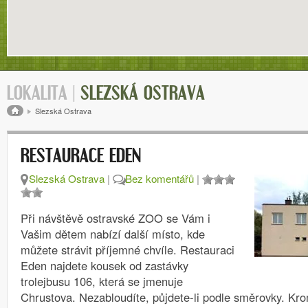
LOKALITA |
SLEZSKÁ OSTRAVA
Drobečková navigace
Slezská Ostrava
RESTAURACE EDEN
Slezská Ostrava
|
Bez komentářů
|
Při návštěvě ostravské ZOO se Vám i
Vašim dětem nabízí další místo, kde
můžete strávit příjemné chvíle. Restauraci
Eden najdete kousek od zastávky
trolejbusu 106, která se jmenuje
Chrustova. Nezabloudíte, půjdete-li podle směrovky. K