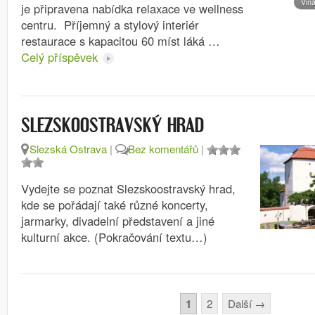
Vin
je připravena nabídka relaxace ve wellness
centru. Příjemný a stylový interiér
restaurace s kapacitou 60 míst láká …
Celý příspěvek
SLEZSKOOSTRAVSKÝ HRAD
Slezská Ostrava
|
Bez komentářů
|
Vydejte se poznat Slezskoostravský hrad,
kde se pořádají také různé koncerty,
jarmarky, divadelní představení a jiné
kulturní akce. (Pokračování textu…)
Stránkování
1
2
Další
→