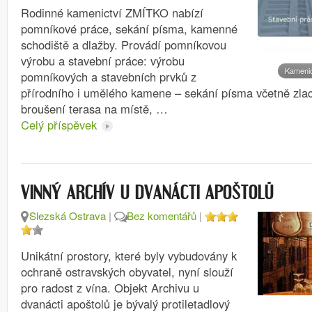
Rodinné kamenictví ZMÍTKO nabízí
pomníkové práce, sekání písma, kamenné
schodiště a dlažby. Provádí pomníkovou
výrobu a stavební práce: výrobu
Kameni
pomníkových a stavebních prvků z
přírodního i umělého kamene – sekání písma včetně zlace
broušení terasa na místě, …
Celý příspěvek
VINNÝ ARCHÍV U DVANÁCTI APOŠTOLŮ
Slezská Ostrava
|
Bez komentářů
|
Unikátní prostory, které byly vybudovány k
ochraně ostravských obyvatel, nyní slouží
pro radost z vína. Objekt Archivu u
dvanácti apoštolů je bývalý protiletadlový