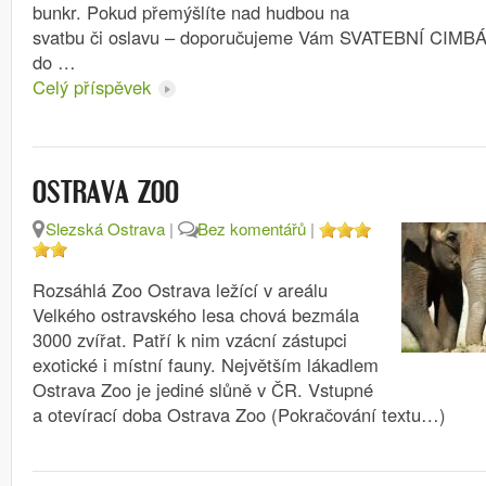
bunkr. Pokud přemýšlíte nad hudbou na
svatbu či oslavu – doporučujeme Vám SVATEBNÍ CIMB
do …
Celý příspěvek
OSTRAVA ZOO
Slezská Ostrava
|
Bez komentářů
|
Rozsáhlá Zoo Ostrava ležící v areálu
Velkého ostravského lesa chová bezmála
3000 zvířat. Patří k nim vzácní zástupci
exotické i místní fauny. Největším lákadlem
Ostrava Zoo je jediné slůně v ČR. Vstupné
a otevírací doba Ostrava Zoo (Pokračování textu…)