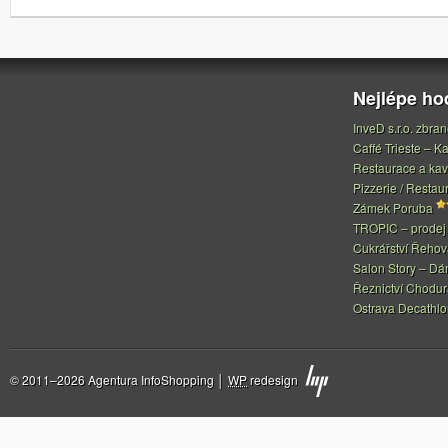
Nejlépe h
InveD s.r.o. zbran
Caffé Trieste – Ka
Restaurace a ka
Pizzerie / Restau
Zámek Poruba
TROPIC – prodej 
Cukrářství Řeho
Salon Story – Dá
Řeznictví Chodur
Ostrava Decathl
© 2011–2026 Agentura InfoShopping │
WP
redesign