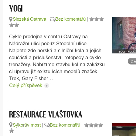
YOGI
Slezská Ostrava
|
Bez komentářů
|
Cyklo prodejna v centru Ostravy na
Nádražní ulici poblíž Stodolní ulice.
Najdete zde horská a silniční kola a jejich
součásti a příslušenství, rotopedy a cyklo
Dár
trenažéry. Nabízíme stavbu kol na zakázku
či úpravu již existujících modelů značek
Trek, Gary Fisher …
Celý příspěvek
RESTAURACE VLAŠTOVKA
Sýkorův most
|
Bez komentářů
|