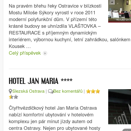
Na pravém břehu řeky Ostravice v blízkosti
Mostu Miloše Sýkory vyrostl v roce 2011
moderní polyfunkční dům. V přízemí této
krásné budovy se uhnízdila VLAŠTOVKA –
RESTAURACE s příjemným dynamickým
interiérem, výbornou kuchyní, letní zahrádkou, salónkem
Kousek …
Celý příspěvek
****
HOTEL JAN MARIA
Slezská Ostrava
|
Bez komentářů
|
Čtyřhvězdičkový hotel Jan Maria Ostrava
nabízí komfortní ubytování v hotelovém
komplexu jen pár minut jízdy autem od
centra Ostravy. Nejen pro ubytované hosty