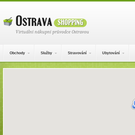
Ostrava
shopping
Virtuální nákupní průvodce Ostravou
Hlavní navigační menu
Přejít k obsahu webu
Obchody
Služby
Stravování
Ubytování
Mapa obsahu