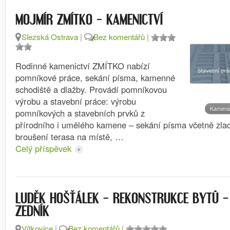
MOJMÍR ZMÍTKO – KAMENICTVÍ
Slezská Ostrava
|
Bez komentářů
|
Rodinné kamenictví ZMÍTKO nabízí
pomníkové práce, sekání písma, kamenné
schodiště a dlažby. Provádí pomníkovou
výrobu a stavební práce: výrobu
Kameni
pomníkových a stavebních prvků z
přírodního i umělého kamene – sekání písma včetně zlace
broušení terasa na místě, …
Celý příspěvek
LUDĚK HOŠŤÁLEK – REKONSTRUKCE BYTŮ –
ZEDNÍK
Vítkovice
|
Bez komentářů
|