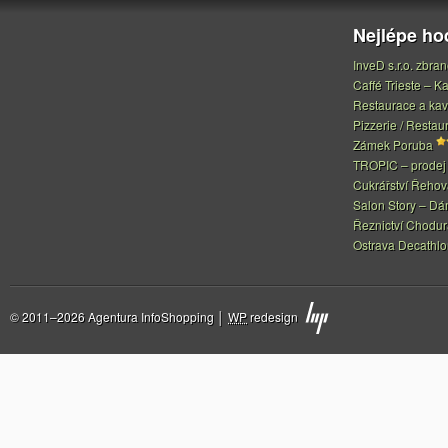
Nejlépe h
InveD s.r.o. zbran
Caffé Trieste – Ka
Restaurace a ka
Pizzerie / Restau
Zámek Poruba
TROPIC – prodej 
Cukrářství Řeho
Salon Story – Dá
Řeznictví Chodur
Ostrava Decathl
© 2011–2026 Agentura InfoShopping │
WP
redesign