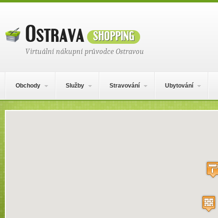
Ostrava
shopping
Virtuální nákupní průvodce Ostravou
Hlavní navigační menu
Přejít k obsahu webu
Obchody
Služby
Stravování
Ubytování
Mapa obsahu