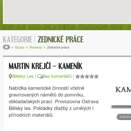
KATEGORIE |
ZEDNICKÉ PRÁCE
Drobečková navigace
Služby
Řemesla
Zednické práce
MARTIN KREJČÍ – KAMENÍK
Bělský Les
|
Bez komentářů
|
Nabídka kamenické činnosti včetně
gravírovaných námětů do pomníku,
obkladačských prací. Provozovna Ostrava
Bělský les. Pokládky dlažby z umělých i
přírodních materiálů.
Zednick