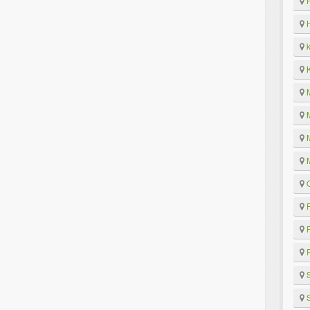
H
H
k
K
M
M
M
M
O
P
P
R
S
S