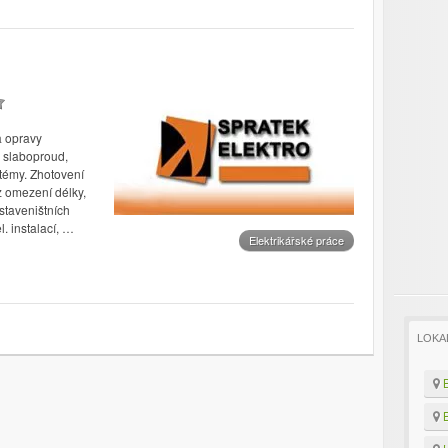
a opravy
, slaboproud,
témy. Zhotovení
z omezení délky,
staveništních
. instalací, …
Elektrikářské práce
LOKA
B
B