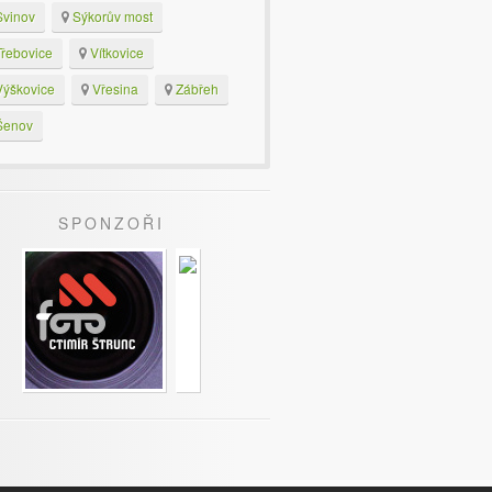
vinov
Sýkorův most
řebovice
Vítkovice
ýškovice
Vřesina
Zábřeh
enov
SPONZOŘI