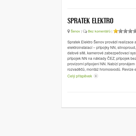
SPRATEK ELEKTRO
Šenov
|
Bez komentářů
|
Spratek Elektro Šenov provádí realizace 
elektroinstalací – přípojky NN, silnoproud
datové sítě, kamerové zabezpečovací sys
přípojek NN na náklady ČEZ, přípojek be
provizorní připojení NN. Nabízí pronájem 
rozvaděčů, montáž hromosvodů. Revize el
Celý příspěvek