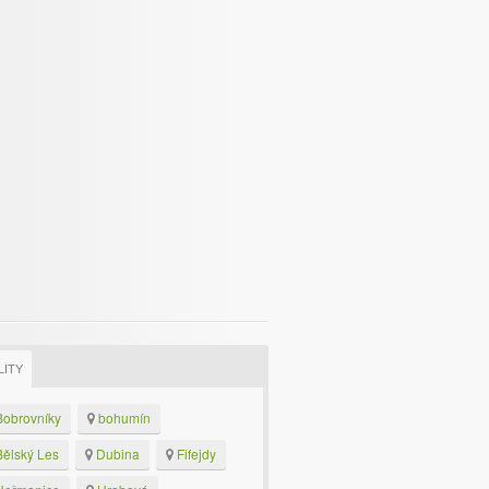
LITY
obrovníky
bohumín
ělský Les
Dubina
Fifejdy