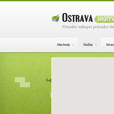
Ostrava
shoppi
Virtuální nákupní průvodce Os
Hlavní navigační menu
Přejít k obsahu webu
Obchody
Služby
Strav
Mapa obsahu