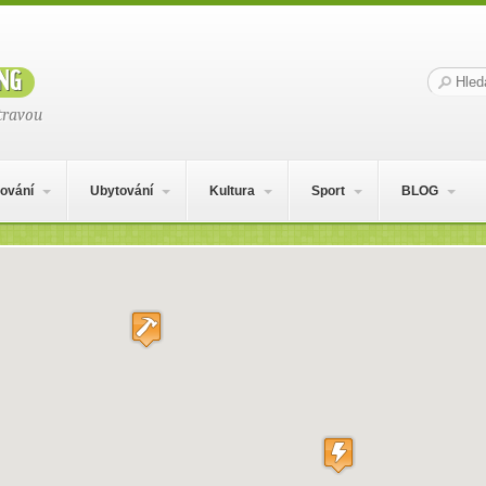
ng
Hledat:
travou
ování
Ubytování
Kultura
Sport
BLOG