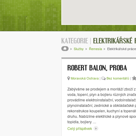
KATEGORIE |
ELEKTRIKÁŘSKÉ 
Drobečková navigace
Služby
Řemesla
Elektrikářské práce
ROBERT BALON, PROBA
Moravská Ostrava
|
Bez komentářů
|
Zabýváme se prodejem a montáží zboží z 
voda, topení, plyn a bojleru různých znač
provádíme elektroinstalační, vodoinstalač
plynoinstalační, zednické a obkládačské 
rekonstrukce koupelen, kuchyní a topená
druhu. Nabízíme elektrické a plynové spor
topidla, bojlery …
Celý příspěvek