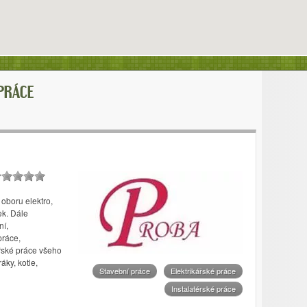
PRÁCE
oboru elektro,
ek. Dále
ní,
práce,
řské práce všeho
áky, kotle,
Stavební práce
Elektrikářské práce
Instalatérské práce