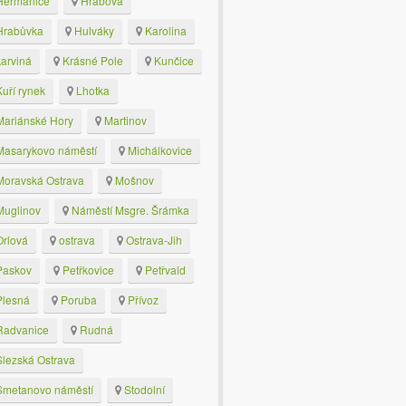
eřmanice
Hrabová
rabůvka
Hulváky
Karolina
arviná
Krásné Pole
Kunčice
uří rynek
Lhotka
ariánské Hory
Martinov
asarykovo náměstí
Michálkovice
oravská Ostrava
Mošnov
uglinov
Náměstí Msgre. Šrámka
rlová
ostrava
Ostrava-Jih
askov
Petřkovice
Petřvald
lesná
Poruba
Přívoz
advanice
Rudná
lezská Ostrava
metanovo náměstí
Stodolní