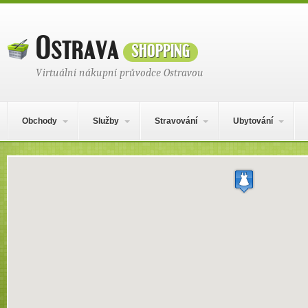
Ostrava
shopping
Virtuální nákupní průvodce Ostravou
Hlavní navigační menu
Přejít k obsahu webu
Obchody
Služby
Stravování
Ubytování
Mapa obsahu