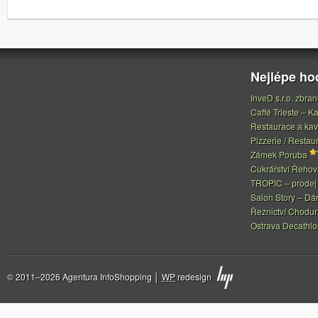
Nejlépe h
InveD s.r.o. zbran
Caffé Trieste – Ka
Restaurace a ka
Pizzerie / Restau
Zámek Poruba
Cukrářství Řeho
TROPIC – prodej 
Salon Story – Dá
Řeznictví Chodur
Ostrava Decathl
© 2011–2026 Agentura InfoShopping │
WP
redesign