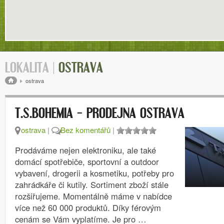
LOKALITA |
OSTRAVA
Drobečková navigace
ostrava
T.S.BOHEMIA – PRODEJNA OSTRAVA
ostrava
|
Bez komentářů
|
Prodáváme nejen elektroniku, ale také
domácí spotřebiče, sportovní a outdoor
vybavení, drogerii a kosmetiku, potřeby pro
zahrádkáře či kutily. Sortiment zboží stále
rozšiřujeme. Momentálně máme v nabídce
více než 60 000 produktů. Díky férovým
cenám se Vám vyplatíme. Je pro …