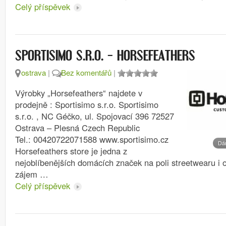
Celý příspěvek
SPORTISIMO S.R.O. – HORSEFEATHERS
ostrava
|
Bez komentářů
|
Výrobky „Horsefeathers“ najdete v
prodejně : Sportisimo s.r.o. Sportisimo
s.r.o. , NC Géčko, ul. Spojovací 396 72527
Ostrava – Plesná Czech Republic
Tel.: 00420722071588 www.sportisimo.cz
Dá
Horsefeathers store je jedna z
nejoblíbenějších domácích značek na poli streetwearu i 
zájem …
Celý příspěvek