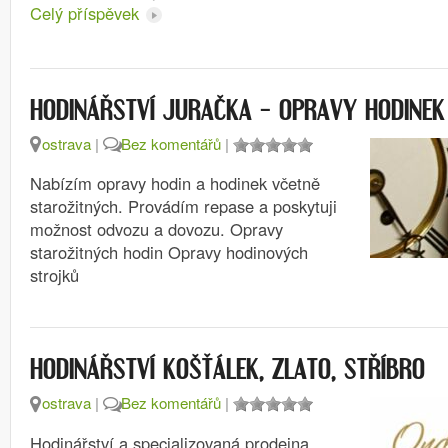
Celý příspěvek
HODINÁŘSTVÍ JURAČKA – OPRAVY HODINEK
ostrava
|
Bez komentářů
|
Nabízím opravy hodin a hodinek včetně
starožitných. Provádím repase a poskytuji
možnost odvozu a dovozu. Opravy
starožitných hodin Opravy hodinových
strojků
HODINÁŘSTVÍ KOŠŤÁLEK, ZLATO, STŘÍBRO
ostrava
|
Bez komentářů
|
Hodinářství a specializovaná prodejna