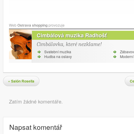
Web
Ostrava shopping
provozuje
Cimbálová muzika Radhošť
Cimbálovka, které nezklame!
Svatební muzika
Zábavov
Hudba na oslavy
Moderní 
Navigace pro příspěvky
«
Salón Rosella
Ce
Komentáře
Zatím žádné komentáře.
Napsat komentář