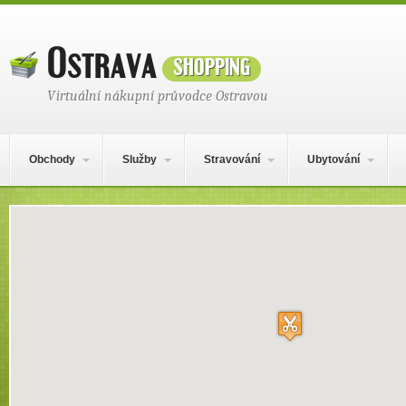
Ostrava
shopping
Virtuální nákupní průvodce Ostravou
Hlavní navigační menu
Přejít k obsahu webu
Obchody
Služby
Stravování
Ubytování
Místo