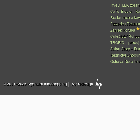
InveD s.r.o. zbran
Caffé Trieste – Ka
Restaurace a ka
Pizzerie / Restau
Zámek Poruba
Cukrářství Řeho
TROPIC – prodej 
Salon Story – Dá
Řeznictví Chodur
Ostrava Decathl
© 2011–2026 Agentura InfoShopping │
WP
redesign