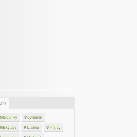
LITY
obrovníky
bohumín
ělský Les
Dubina
Fifejdy