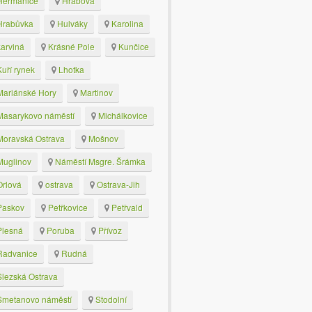
eřmanice
Hrabová
rabůvka
Hulváky
Karolina
arviná
Krásné Pole
Kunčice
uří rynek
Lhotka
ariánské Hory
Martinov
asarykovo náměstí
Michálkovice
oravská Ostrava
Mošnov
uglinov
Náměstí Msgre. Šrámka
rlová
ostrava
Ostrava-Jih
askov
Petřkovice
Petřvald
lesná
Poruba
Přívoz
advanice
Rudná
lezská Ostrava
metanovo náměstí
Stodolní