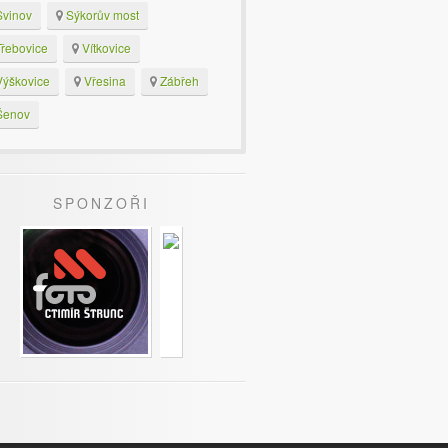
vinov
Sýkorův most
řebovice
Vítkovice
ýškovice
Vřesina
Zábřeh
enov
SPONZOŘI