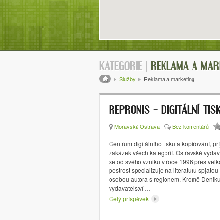
KATEGORIE |
REKLAMA A MAR
Drobečková navigace
Služby
Reklama a marketing
REPRONIS – DIGITÁLNÍ TIS
Moravská Ostrava
|
Bez komentářů
|
Centrum digitálního tisku a kopírování, př
zakázek všech kategorií. Ostravské vydav
se od svého vzniku v roce 1996 přes vel
pestrost specializuje na literaturu spjatou
osobou autora s regionem. Kromě Deniku
vydavatelství …
Celý příspěvek