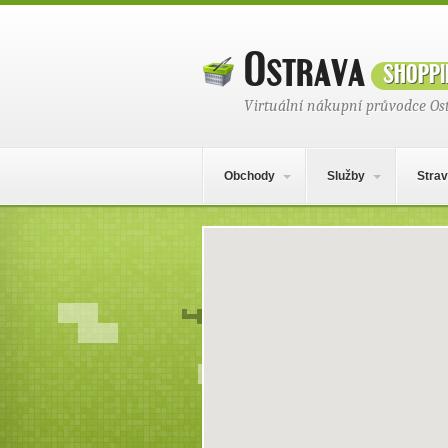
Ostrava
shoppi
Virtuální nákupní průvodce Os
Hlavní navigační menu
Přejít k obsahu webu
Obchody
Služby
Strav
Mapa obsahu