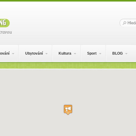
ng
Hledat:
travou
ování
Ubytování
Kultura
Sport
BLOG