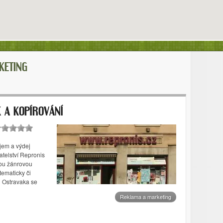
KETING
K A KOPÍROVÁNÍ
íjem a výdej
atelství Repronis
kou žánrovou
 tematicky či
 Ostravaka se
Reklama a marketing