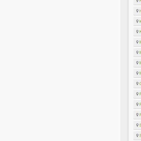
H
H
k
K
M
M
M
M
O
P
P
R
S
S