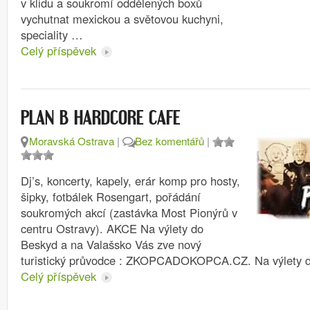
v klidu a soukromí oddělených boxů
vychutnat mexickou a světovou kuchyni,
speciality …
Celý příspěvek
PLAN B HARDCORE CAFE
Moravská Ostrava
|
Bez komentářů
|
Dj’s, koncerty, kapely, erár komp pro hosty,
šipky, fotbálek Rosengart, pořádání
soukromých akcí (zastávka Most Pionýrů v
centru Ostravy). AKCE Na výlety do
Beskyd a na Valašsko Vás zve nový
turistický průvodce : ZKOPCADOKOPCA.CZ. Na výlety 
Celý příspěvek