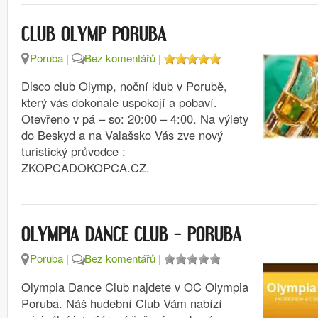
CLUB OLYMP PORUBA
Poruba
|
Bez komentářů
|
Disco club Olymp, noční klub v Porubě,
který vás dokonale uspokojí a pobaví.
Otevřeno v pá – so: 20:00 – 4:00. Na výlety
do Beskyd a na Valašsko Vás zve nový
turistický průvodce :
ZKOPCADOKOPCA.CZ.
OLYMPIA DANCE CLUB – PORUBA
Poruba
|
Bez komentářů
|
Olympia Dance Club najdete v OC Olympia
Poruba. Náš hudební Club Vám nabízí