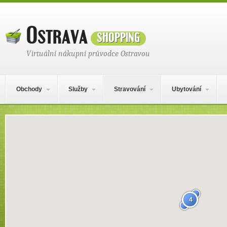
Ostrava
shopping
Virtuální nákupní průvodce Ostravou
Hlavní navigační menu
Přejít k obsahu webu
Obchody
Služby
Stravování
Ubytování
Mapa obsahu
4