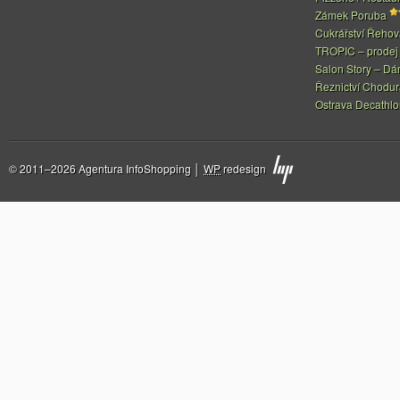
Zámek Poruba
Cukrářství Řeho
TROPIC – prodej 
Salon Story – Dá
Řeznictví Chodur
Ostrava Decathl
© 2011–2026 Agentura InfoShopping │
WP
redesign