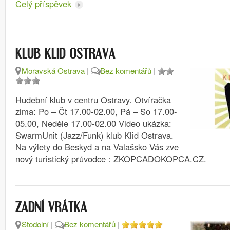
Celý příspěvek
KLUB KLID OSTRAVA
Moravská Ostrava
|
Bez komentářů
|
Hudební klub v centru Ostravy. Otvíračka
zima: Po – Čt 17.00-02.00, Pá – So 17.00-
05.00, Neděle 17.00-02.00 Video ukázka:
SwarmUnit (Jazz/Funk) klub Klid Ostrava.
Na výlety do Beskyd a na Valašsko Vás zve
nový turistický průvodce : ZKOPCADOKOPCA.CZ.
ZADNÍ VRÁTKA
Stodolní
|
Bez komentářů
|