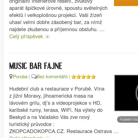
originální interiérové řešení, zvukový
aparát špičkové úrovně, spoustu světelných
efektů i velkoplošnou projekci. Vaši žízeň
uhasí velmi dobře zásobený bar, za nímž
najdete zkušenou a příjemnou obsluhu. …
Celý příspěvek
MUSIC BAR FAJNE
Poruba
|
Bez komentářů
|
Hudební club a restaurace v Porubě. Vína
z jižní Moravy, jihoamerická masa na
lávovém grilu, dj’s a videoprojekce v HD,
karibské rumy, terasa, WiFi. Na výlety do
Beskyd a na Valašsko Vás zve nový
Hudební kl
turistický průvodce :
ZKOPCADOKOPCA.CZ. Restaurace Ostrava …