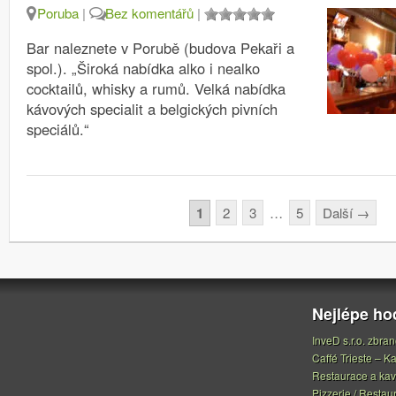
Poruba
|
Bez komentářů
|
Bar naleznete v Porubě (budova Pekaři a
spol.). „Široká nabídka alko i nealko
cocktailů, whisky a rumů. Velká nabídka
kávových specialit a belgických pivních
speciálů.“
Stránkování
1
2
3
…
5
Další
→
Nejlépe h
InveD s.r.o. zbran
Caffé Trieste – Ka
Restaurace a ka
Pizzerie / Restau