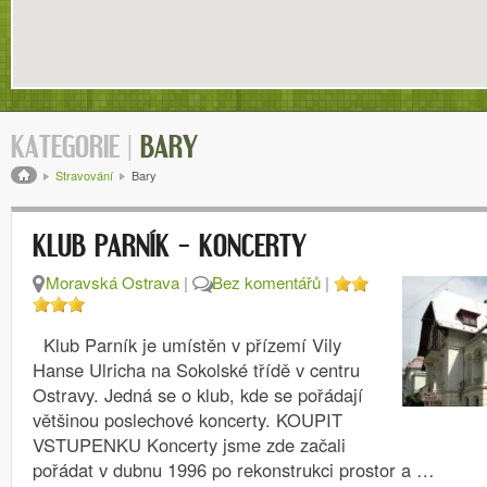
KATEGORIE |
BARY
Drobečková navigace
Stravování
Bary
KLUB PARNÍK – KONCERTY
Moravská Ostrava
|
Bez komentářů
|
Klub Parník je umístěn v přízemí Vily
Hanse Ulricha na Sokolské třídě v centru
Ostravy. Jedná se o klub, kde se pořádají
většinou poslechové koncerty. KOUPIT
VSTUPENKU Koncerty jsme zde začali
pořádat v dubnu 1996 po rekonstrukci prostor a …