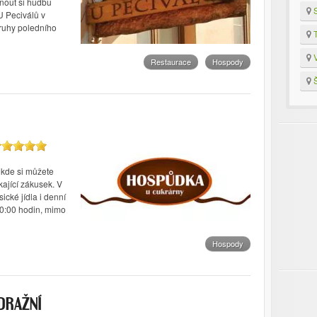
hnout si hudbu
S
U Peciválů v
druhy poledního
T
V
Restaurace
Hospody
Š
 kde si můžete
kající zákusek. V
cké jídla i denní
0:00 hodin, mimo
Hospody
DRAŽNÍ