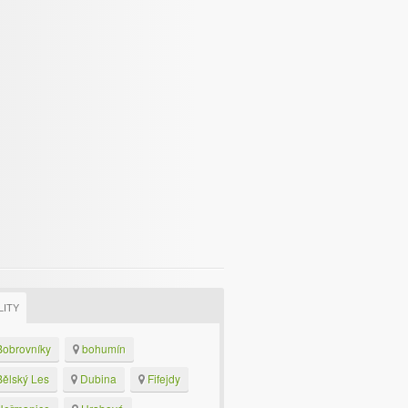
LITY
obrovníky
bohumín
ělský Les
Dubina
Fifejdy