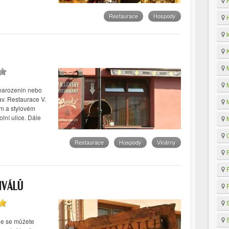
H
Restaurace
Hospody
H
k
K
M
M
 narozenin nebo
tav. Restaurace V.
M
ném a stylovém
lní ulice. Dále
M
O
Restaurace
Hospody
Vinárny
P
P
IVÁLŮ
R
S
S
de se můžete