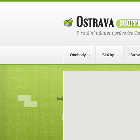
Ostrava
shoppi
Virtuální nákupní průvodce Os
Hlavní navigační menu
Přejít k obsahu webu
Obchody
Služby
Strav
Mapa obsahu