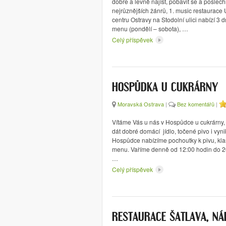
dobře a levně najíst, pobavit se a poslec
nejrůznějších žánrů, 1. music restaurace 
centru Ostravy na Stodolní ulici nabízí 3 
menu (pondělí – sobota), …
Celý příspěvek
HOSPŮDKA U CUKRÁRNY
Moravská Ostrava
|
Bez komentářů
|
Vítáme Vás u nás v Hospůdce u cukrárny,
dát dobré domácí jídlo, točené pivo i vyni
Hospůdce nabízíme pochoutky k pivu, klasi
menu. Vaříme denně od 12:00 hodin do 2
…
Celý příspěvek
RESTAURACE ŠATLAVA, NÁ