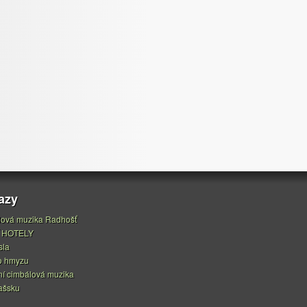
azy
ová muzika Radhošť
 HOTELY
sla
o hmyzu
í cimbálová muzika
ašsku