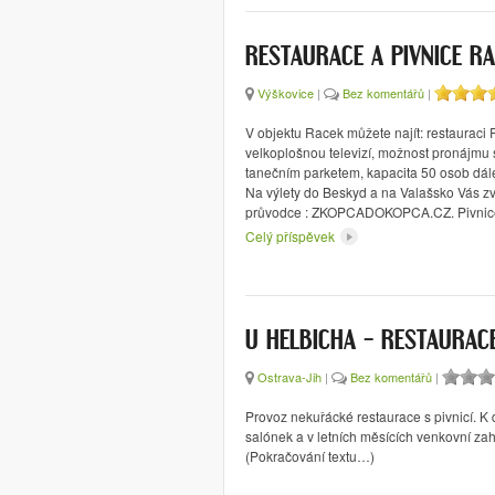
RESTAURACE A PIVNICE R
Výškovice
|
Bez komentářů
|
V objektu Racek můžete najít: restauraci
velkoplošnou televizí, možnost pronájmu 
tanečním parketem, kapacita 50 osob dále
Na výlety do Beskyd a na Valašsko Vás zve
průvodce : ZKOPCADOKOPCA.CZ. Pivnice
Celý příspěvek
U HELBICHA – RESTAURACE
Ostrava-Jih
|
Bez komentářů
|
Provoz nekuřácké restaurace s pivnicí. K d
salónek a v letních měsících venkovní za
(Pokračování textu…)