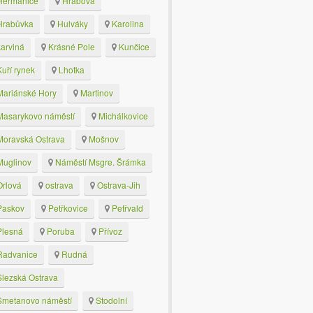
eřmanice
Hrabová
rabůvka
Hulváky
Karolina
arviná
Krásné Pole
Kunčice
uří rynek
Lhotka
ariánské Hory
Martinov
asarykovo náměstí
Michálkovice
oravská Ostrava
Mošnov
uglinov
Náměstí Msgre. Šrámka
rlová
ostrava
Ostrava-Jih
askov
Petřkovice
Petřvald
lesná
Poruba
Přívoz
advanice
Rudná
lezská Ostrava
metanovo náměstí
Stodolní