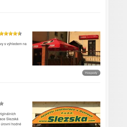
avy s výhledem na
Hospody
riginálních
race Slezská
a úrovni hodné