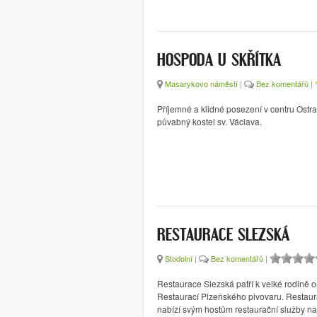
HOSPODA U SKŘÍTKA
Masarykovo náměstí
|
Bez komentářů
|
Příjemné a klidné posezení v centru Ostr
půvabný kostel sv. Václava.
RESTAURACE SLEZSKÁ
Stodolní
|
Bez komentářů
|
Restaurace Slezská patří k velké rodině o
Restaurací Plzeňského pivovaru. Restau
nabízí svým hostům restaurační služby n