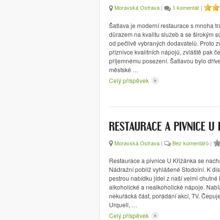
Moravská Ostrava
|
1 komentář
|
Šatlava je moderní restaurace s mnoha tra
důrazem na kvalitu služeb a se širokým s
od pečlivě vybraných dodavatelů. Proto 
příznivce kvalitních nápojů, zvláště pak č
příjemnému posezení. Šatlavou bylo dří
městské …
Celý příspěvek
RESTAURACE A PIVNICE U
Moravská Ostrava
|
Bez komentářů
|
Restaurace a pivnice U Křižánka se nachá
Nádražní poblíž vyhlášené Stodolní. K di
pestrou nabídku jídel z naší velmi chutné
alkoholické a nealkoholické nápoje. Nabí
nekuřácká část, pořádání akcí, TV. Čepuje 
Urquell, …
Celý příspěvek