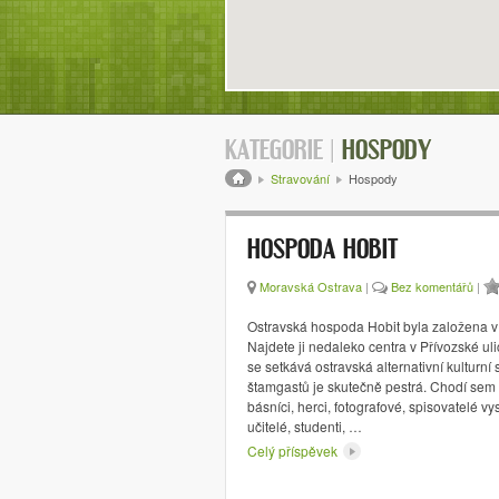
KATEGORIE |
HOSPODY
Drobečková navigace
Stravování
Hospody
HOSPODA HOBIT
Moravská Ostrava
|
Bez komentářů
|
Ostravská hospoda Hobit byla založena v
Najdete ji nedaleko centra v Přívozské ulic
se setkává ostravská alternativní kulturní
štamgastů je skutečně pestrá. Chodí sem 
básníci, herci, fotografové, spisovatelé vy
učitelé, studenti, …
Celý příspěvek