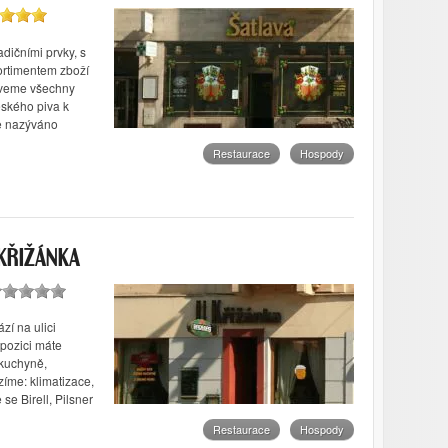
dičními prvky, s
ortimentem zboží
zveme všechny
eského piva k
ve nazýváno
Restaurace
Hospody
 KŘIŽÁNKA
zí na ulici
spozici máte
 kuchyně,
zíme: klimatizace,
se Birell, Pilsner
Restaurace
Hospody