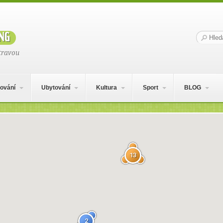
ng
Hledat:
travou
ování
Ubytování
Kultura
Sport
BLOG
13
2