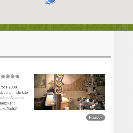
 roce 2000.
i. Je to místo kde
 scéna. Skladba
muzikanti,
sokoškolští
Hospody