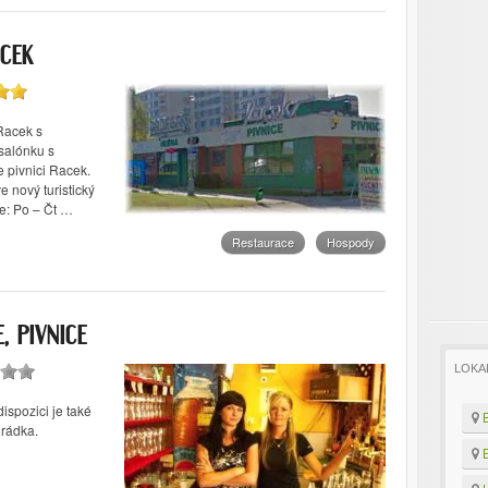
ACEK
 Racek s
salónku s
 pivnici Racek.
 nový turistický
: Po – Čt …
Restaurace
Hospody
, PIVNICE
LOKA
ispozici je také
B
hrádka.
B