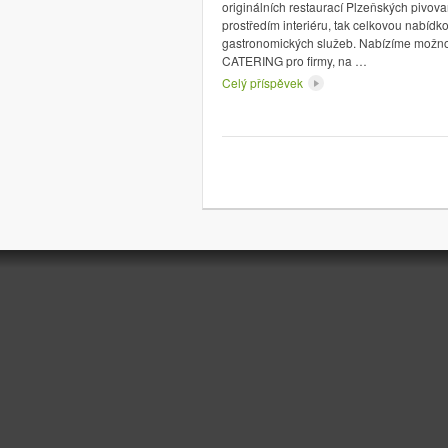
originálních restaurací Plzeňských pivova
prostředím interiéru, tak celkovou nabídk
gastronomických služeb. Nabízíme možno
CATERING pro firmy, na …
Celý příspěvek
Stránkování