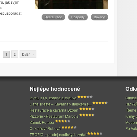
rů, jak svým
ou
st uspořádat
Restaurace
Hospody
Bowling
2
Další
→
1
Nejlépe hodnocené
Odk
InveD s.r.o. zbraně a střelivo
Cimbál
Caffé Trieste – Kavárna v italském s...
HMYZÍ
Restaurace a kavárna Džbán
IŘeme
Pizzerie / Restaurant Marco’s
Knihy 
Zámek Poruba
Modern
Cukrářství Řehová
Po Val
TROPIC – prodej exotických zvířat