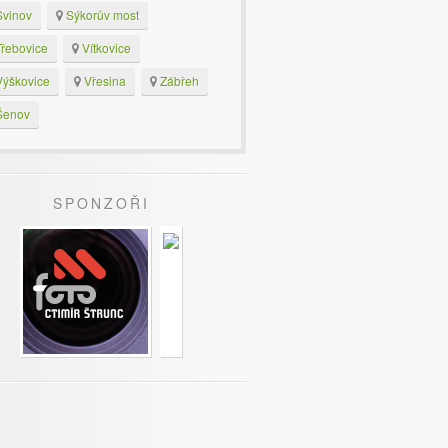
vinov
Sýkorův most
řebovice
Vítkovice
ýškovice
Vřesina
Zábřeh
enov
SPONZOŘI