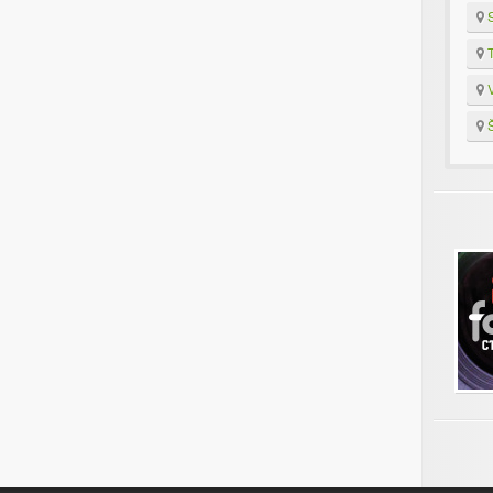
S
T
V
Š