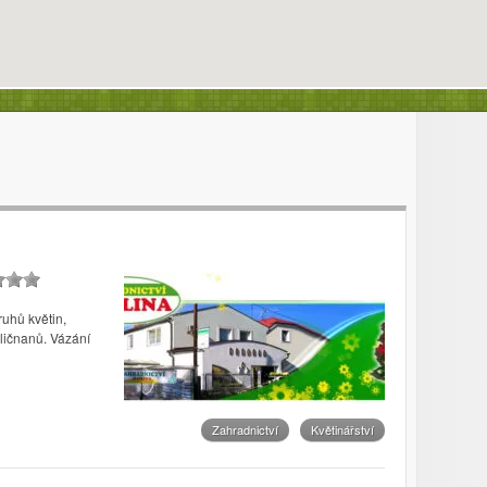
uhů květin,
ličnanů. Vázání
Zahradnictví
Květinářství