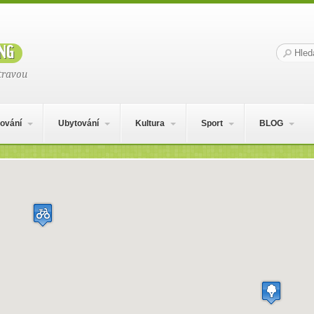
ng
Hledat:
travou
ování
Ubytování
Kultura
Sport
BLOG