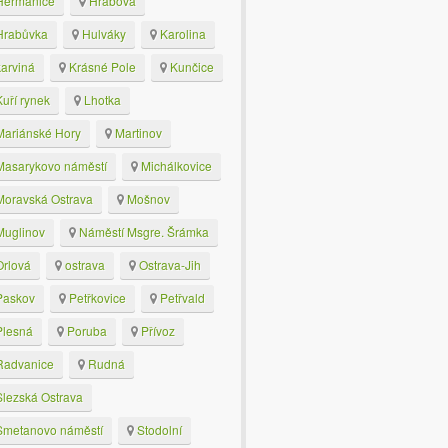
eřmanice
Hrabová
rabůvka
Hulváky
Karolina
arviná
Krásné Pole
Kunčice
uří rynek
Lhotka
ariánské Hory
Martinov
asarykovo náměstí
Michálkovice
oravská Ostrava
Mošnov
uglinov
Náměstí Msgre. Šrámka
rlová
ostrava
Ostrava-Jih
askov
Petřkovice
Petřvald
lesná
Poruba
Přívoz
advanice
Rudná
lezská Ostrava
metanovo náměstí
Stodolní