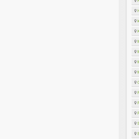
H
H
k
K
M
M
M
M
O
P
P
R
S
S