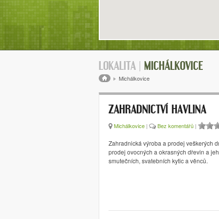
LOKALITA |
MICHÁLKOVICE
Drobečková navigace
Michálkovice
ZAHRADNICTVÍ HAVLINA
Michálkovice
|
Bez komentářů
|
Zahradnická výroba a prodej veškerých dr
prodej ovocných a okrasných dřevin a jeh
smutečních, svatebních kytic a věnců.