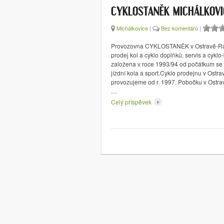
CYKLOSTANĚK MICHÁLKOVI
Michálkovice
|
Bez komentářů
|
Provozovna CYKLOSTANĚK v Ostravě-Rad
prodej kol a cyklo doplňků, servis a cyklo
založena v roce 1993/94 od počátkum s
jízdní kola a sport.Cyklo prodejnu v Ostr
provozujeme od r. 1997. Pobočku v Ostra
…
Celý příspěvek