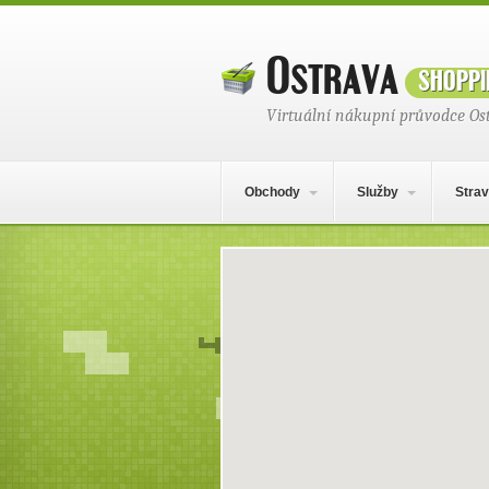
Ostrava
shoppi
Virtuální nákupní průvodce Os
Hlavní navigační menu
Přejít k obsahu webu
Obchody
Služby
Strav
Mapa obsahu