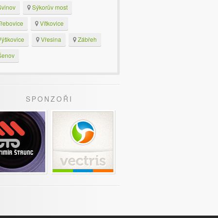
vinov
Sýkorův most
řebovice
Vítkovice
ýškovice
Vřesina
Zábřeh
enov
SPONZOŘI