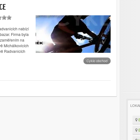
CE
vanicích nabízí
-bazar. Firma byla
e zaměřením na
avě Michálkovicích
vě Radvanicích
Cyklo obchod
LOKA
B
B