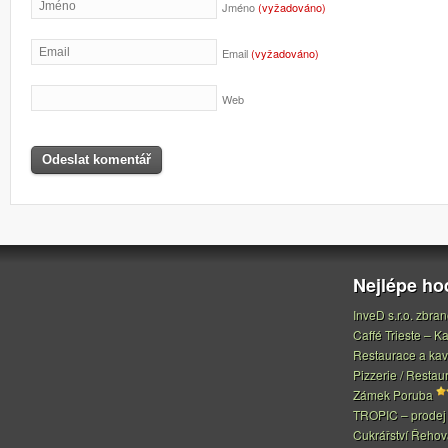
Jméno
(vyžadováno)
Email
(vyžadováno)
Web
Nejlépe h
InveD s.r.o. zbran
Caffé Trieste – Ka
Restaurace a ka
Pizzerie / Restau
Zámek Poruba
TROPIC – prodej 
Cukrářství Řeho