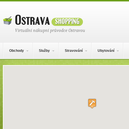
Ostrava
shopping
Virtuální nákupní průvodce Ostravou
Hlavní navigační menu
Přejít k obsahu webu
Obchody
Služby
Stravování
Ubytování
Místo