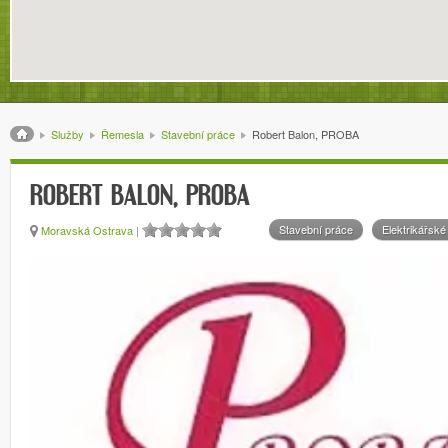
Drobečková navigace
Služby
Řemesla
Stavební práce
Robert Balon, PROBA
ROBERT BALON, PROBA
Stavební práce
Elektrikářské
Moravská Ostrava
|