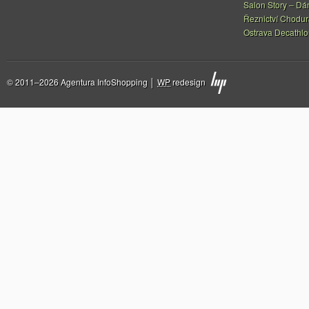
Salon Story – Dá
Řeznictví Chodur
Ostrava Decathl
© 2011–2026 Agentura InfoShopping │
WP
redesign