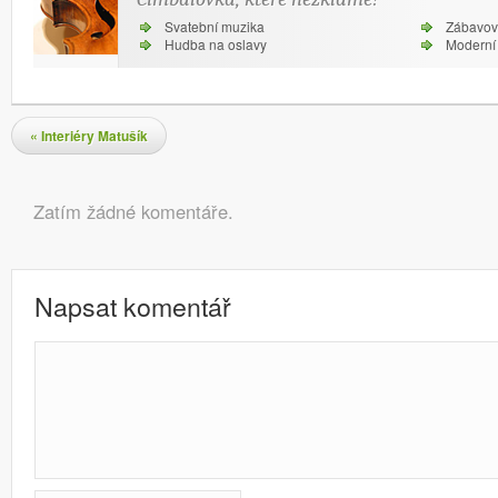
Svatební muzika
Zábavov
Hudba na oslavy
Moderní 
Navigace pro příspěvky
«
Interiéry Matušík
Komentáře
Zatím žádné komentáře.
Napsat komentář