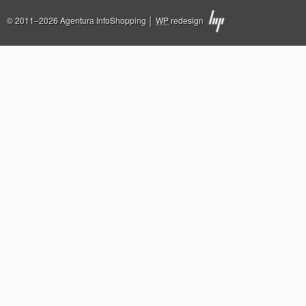
© 2011–2026 Agentura InfoShopping │
WP
redesign