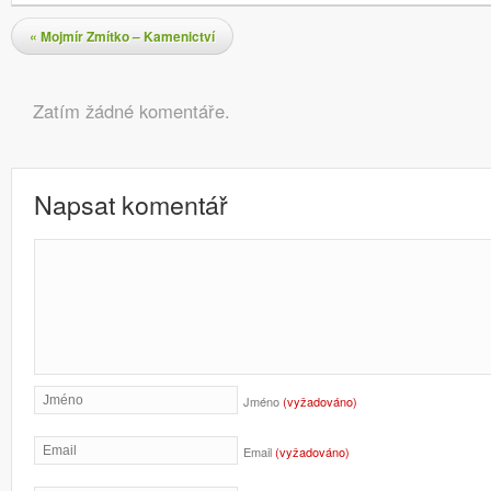
Navigace pro příspěvky
«
Mojmír Zmítko – Kamenictví
Komentáře
Zatím žádné komentáře.
Napsat komentář
Jméno
(vyžadováno)
Email
(vyžadováno)