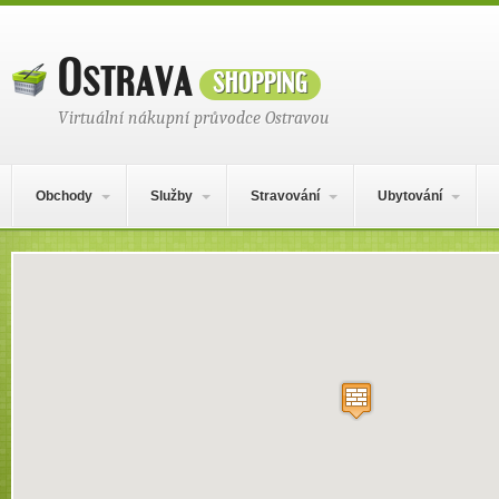
Ostrava
shopping
Virtuální nákupní průvodce Ostravou
Hlavní navigační menu
Přejít k obsahu webu
Obchody
Služby
Stravování
Ubytování
Místo