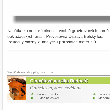
Nabídka kamenické činnosti včetně gravírovaných námě
obkladačských prací.
Provozovna Ostrava Bělský les.
Pokládky dlažby z umělých i přírodních materiálů.
Web
Ostrava shopping
provozuje
Cimbálová muzika Radhošť
Cimbálovka, které nezklame!
Svatební muzika
Zábavov
Hudba na oslavy
Moderní 