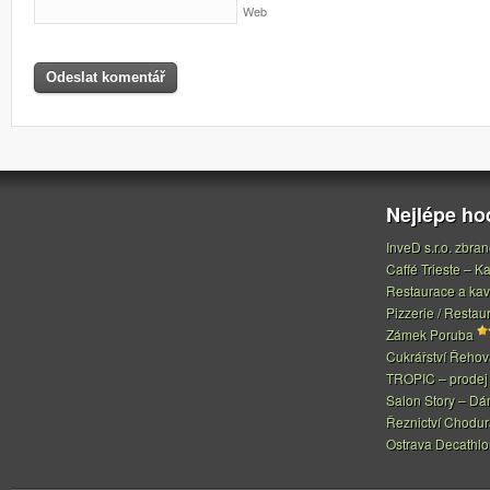
Web
Nejlépe h
InveD s.r.o. zbran
Caffé Trieste – Ka
Restaurace a ka
Pizzerie / Restau
Zámek Poruba
Cukrářství Řeho
TROPIC – prodej 
Salon Story – Dá
Řeznictví Chodur
Ostrava Decathl