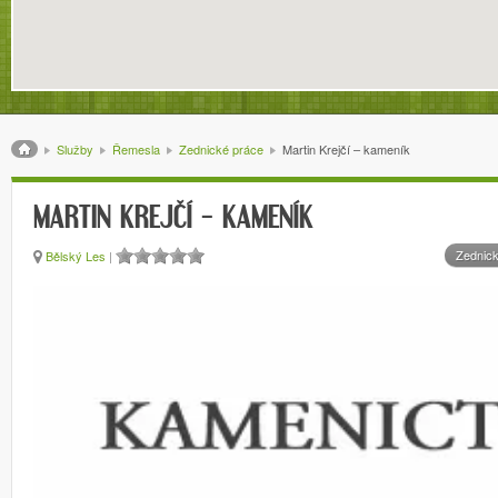
Drobečková navigace
Služby
Řemesla
Zednické práce
Martin Krejčí – kameník
MARTIN KREJČÍ – KAMENÍK
Zednick
Bělský Les
|