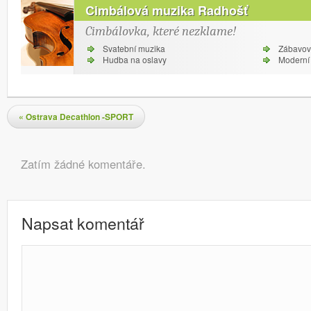
Cimbálová muzika Radhošť
Cimbálovka, které nezklame!
Svatební muzika
Zábavov
Hudba na oslavy
Moderní 
Navigace pro příspěvky
«
Ostrava Decathlon -SPORT
Komentáře
Zatím žádné komentáře.
Napsat komentář