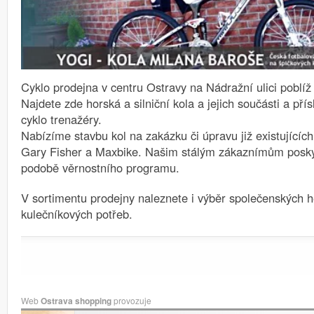
Cyklo prodejna v centru Ostravy na Nádražní ulici poblíž 
Najdete zde horská a silniční kola a jejich součásti a pří
cyklo trenažéry.
Nabízíme stavbu kol na zakázku či úpravu již existujícíc
Gary Fisher a Maxbike. Našim stálým zákaznímům posk
podobě věrnostního programu.
V sortimentu prodejny naleznete i výběr společenských h
kulečníkových potřeb.
Web
Ostrava shopping
provozuje