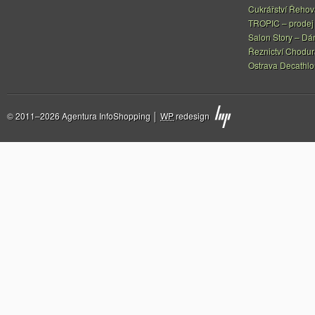
Cukrářství Řeho
TROPIC – prodej 
Salon Story – Dá
Řeznictví Chodur
Ostrava Decathl
© 2011–2026 Agentura InfoShopping │
WP
redesign