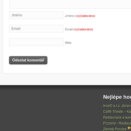
Jméno
(vyžadováno)
Email
(vyžadováno)
Web
Nejlépe h
InveD s.r.o. zbran
Caffé Trieste – Ka
Restaurace a ka
Pizzerie / Restau
Zámek Poruba