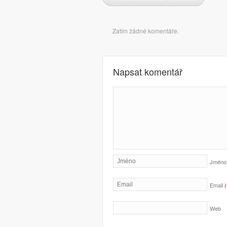
Komentáře
Zatím žádné komentáře.
Napsat komentář
Jmén
Email
Web