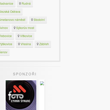
advanice
Rudná
lezská Ostrava
metanovo náměstí
Stodolní
vinov
Sýkorův most
řebovice
Vítkovice
ýškovice
Vřesina
Zábřeh
enov
SPONZOŘI