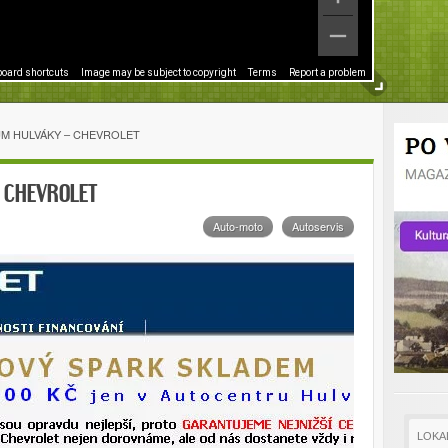
oard shortcuts
Image may be subject to copyright
Terms
Report a problem
M HULVÁKY – CHEVROLET
 CHEVROLET
Auto-moto
Autoservis
LOKA