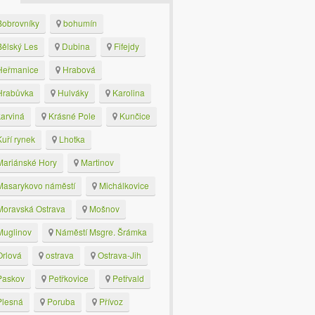
obrovníky
bohumín
ělský Les
Dubina
Fifejdy
eřmanice
Hrabová
rabůvka
Hulváky
Karolina
arviná
Krásné Pole
Kunčice
uří rynek
Lhotka
ariánské Hory
Martinov
asarykovo náměstí
Michálkovice
oravská Ostrava
Mošnov
uglinov
Náměstí Msgre. Šrámka
rlová
ostrava
Ostrava-Jih
askov
Petřkovice
Petřvald
lesná
Poruba
Přívoz