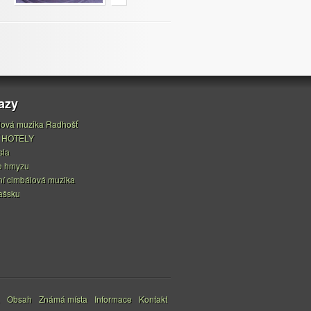
azy
ová muzika Radhošť
 HOTELY
sla
o hmyzu
í cimbálová muzika
ašsku
ánky
Obsah
Známá místa
Informace
Kontakt