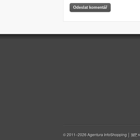
© 2011–2026 Agentura InfoShopping │
WP
r