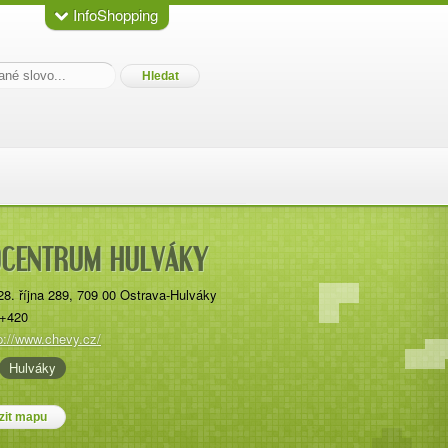
InfoShopping
OCENTRUM HULVÁKY
28. října 289
,
709 00
Ostrava-Hulváky
+420
p://www.chevy.cz/
Hulváky