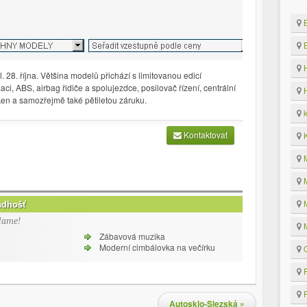
B
B
H
. 28. října. Většina modelů přichází s limitovanou edicí
i, ABS, airbag řidiče a spolujezdce, posilovač řízení, centrální
H
ken a samozřejmě také pětiletou záruku.
k
Kontaktovat
K
M
M
adhošť
M
lame!
M
Zábavová muzika
Moderní cimbálovka na večírku
O
P
P
Autosklo-Slezská
»