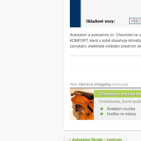
Autosalon a autoservis zn.
Chevrolet na ul
KOMFORT, která v sobě obsahuje klimatizac
zamykání, elektrické ovládání předních o
Web
Ostrava shopping
provozuje
Cimbálová muzika R
Cimbálovka, které nezk
Svatební muzika
Hudba na oslavy
Navigace pro příspěvky
«
Autosalon Škoda – centrum