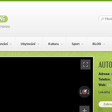
ng
Hledat:
travou
ování
Ubytování
Kultura
Sport
BLOG
AUT
Adresa:
Telefon:
Web:
htt
Lokalita: