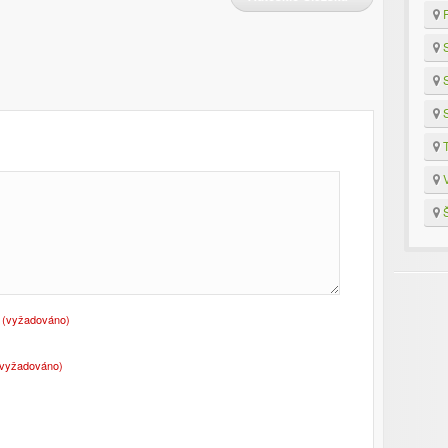
R
S
S
S
T
V
Š
o
(vyžadováno)
(vyžadováno)