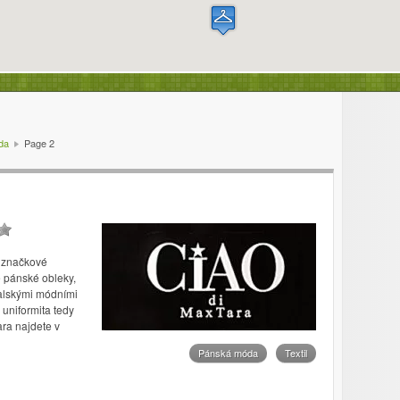
da
Page 2
 značkové
 pánské obleky,
talskými módními
 uniformita tedy
ra najdete v
Pánská móda
Textil