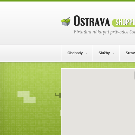
Ostrava
shoppi
Virtuální nákupní průvodce Os
Hlavní navigační menu
Přejít k obsahu webu
Obchody
Služby
Strav
Mapa obsahu