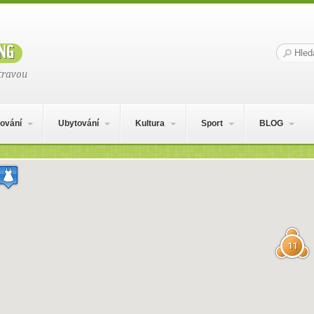
ng
Hledat:
travou
ování
Ubytování
Kultura
Sport
BLOG
11