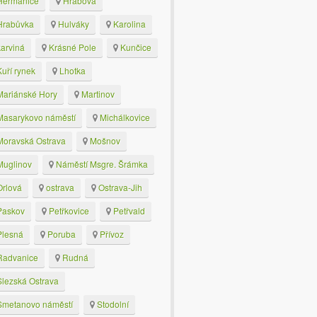
eřmanice
Hrabová
rabůvka
Hulváky
Karolina
arviná
Krásné Pole
Kunčice
uří rynek
Lhotka
ariánské Hory
Martinov
asarykovo náměstí
Michálkovice
oravská Ostrava
Mošnov
uglinov
Náměstí Msgre. Šrámka
rlová
ostrava
Ostrava-Jih
askov
Petřkovice
Petřvald
lesná
Poruba
Přívoz
advanice
Rudná
lezská Ostrava
metanovo náměstí
Stodolní