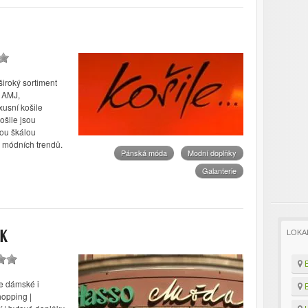
iroký sortiment
y AMJ,
usní košile
šile jsou
kou škálou
 módních trendů.
Pánská móda
Modní doplňky
Galanterie
LOKA
EK
B
e dámské i
B
hopping |