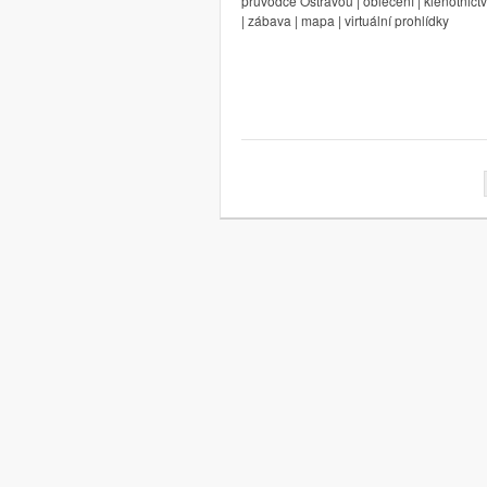
průvodce Ostravou | oblečení | klenotnictv
| zábava | mapa | virtuální prohlídky
Stránkování