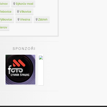
vinov
Sýkorův most
řebovice
Vítkovice
ýškovice
Vřesina
Zábřeh
enov
SPONZOŘI