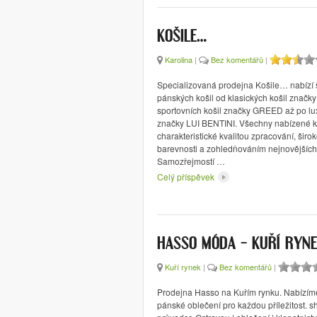
KOŠILE…
Karolina
|
Bez komentářů
|
Specializovaná prodejna Košile… nabízí š
pánských košil od klasických košil značk
sportovních košil značky GREED až po lux
značky LUI BENTINI. Všechny nabízené ko
charakteristické kvalitou zpracování, širo
barevnosti a zohledňováním nejnovějších
Samozřejmostí …
Celý příspěvek
HASSO MÓDA – KUŘÍ RYN
Kuří rynek
|
Bez komentářů
|
Prodejna Hasso na Kuřím rynku. Nabízím
pánské oblečení pro každou příležitost. s