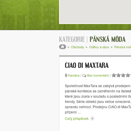
KATEGORIE |
PÁNSKÁ MÓDA
Drobečková navigace
Obchody
Oděvy a obuv
Pánská mó
CIAO DI MAXTARA
Karolina
|
Bez komentářů
|
Společnost MaxTara se zabývá prodejem
pánské konfekce se zaměřením na italské
které jsou zcela v souladu s posledními i
trendy. Série obleků jsou velice omezené,
opravdu nehrozí. Prodejnu CiAO di MaxTa
přízemí …
Celý příspěvek