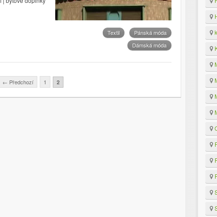
H
í | bytové doplňky
H
k
Textil
Pánská móda
Dámská móda
K
M
M
←
Předchozí
1
2
M
M
O
P
P
R
S
S