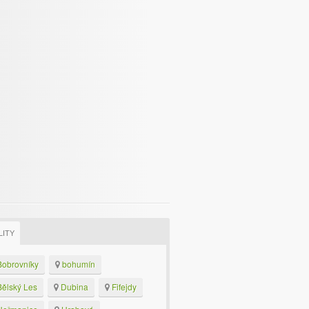
LITY
obrovníky
bohumín
ělský Les
Dubina
Fifejdy