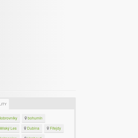
LITY
obrovníky
bohumín
ělský Les
Dubina
Fifejdy