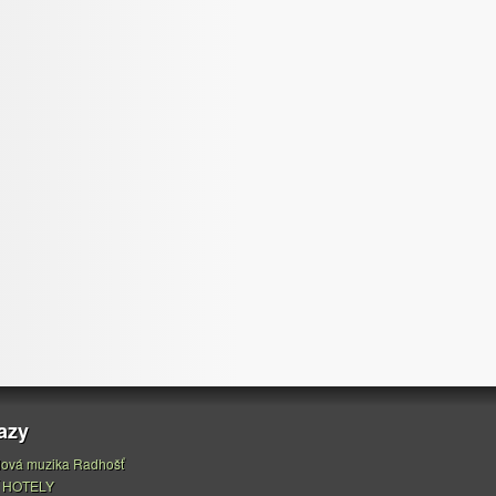
azy
ová muzika Radhošť
 HOTELY