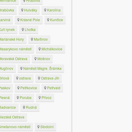
eřmanice
Hrabová
rabůvka
Hulváky
Karolina
arviná
Krásné Pole
Kunčice
uří rynek
Lhotka
ariánské Hory
Martinov
asarykovo náměstí
Michálkovice
oravská Ostrava
Mošnov
uglinov
Náměstí Msgre. Šrámka
rlová
ostrava
Ostrava-Jih
askov
Petřkovice
Petřvald
lesná
Poruba
Přívoz
advanice
Rudná
lezská Ostrava
metanovo náměstí
Stodolní