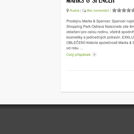
MARKS & SPENCER
Rudná
|
Bez komentářů
|
Prodejnu Marks & Spencer; Spencer najd
Shopping Park Ostrava Naleznete zde šir
oblečení pro celou rodinu, včetně spodní
kosmetiky a jedinečných potravin. EXK
OBLEČENÍ Historie společnosti Marks & 
od roku …
Celý příspěvek
Stránkování