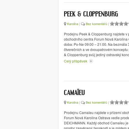
PEEK & CLOPPENBURG
Karolina
|
Bez komentářů
|
Prodejnu Peek & Cloppenburg najdete v p
obchodního centra Forum Nová Karolina O
doba: Po-Ne 09:00 – 21:00. Na bezmála 
čtverečních a ve dvoupatrovém konceptu
& Cloppenburg svůj jediný ostravský kon
Celý příspěvek
CAMAÏEU
Karolina
|
Bez komentářů
|
Prodejnu Camaïeu najdete v přízemí obc
Forum Nová Karolina Ostrava vedle prode
DEICHMANN. Každý obchod Camaïeu je 
prostor zasvěcený ženskosti a je místem 