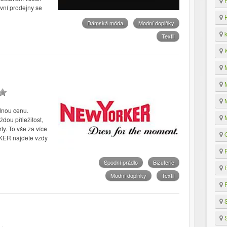
H
ivní prodejny se
H
Dámská móda
Modní doplňky
k
Textil
K
M
M
M
dnou cenu.
M
dou příležitost,
y. To vše za více
O
KER najdete vždy
P
Spodní prádlo
Bižuterie
P
Modní doplňky
Textil
R
S
S