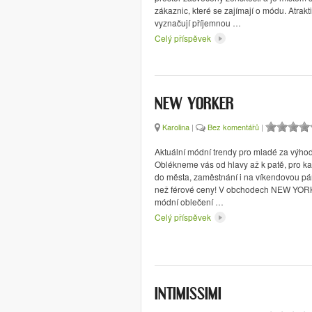
zákaznic, které se zajímají o módu. Atrakt
vyznačují příjemnou …
Celý příspěvek
NEW YORKER
Karolina
|
Bez komentářů
|
Aktuální módní trendy pro mladé za výho
Oblékneme vás od hlavy až k patě, pro kaž
do města, zaměstnání i na víkendovou párt
než férové ceny! V obchodech NEW YOR
módní oblečení …
Celý příspěvek
INTIMISSIMI