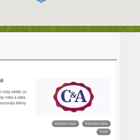
í vždy vědět, co
dy měla a stále
zbuzovaly bikiny
Pánská móda
Dámská móda
Textil