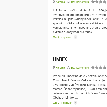
Karolina
|
Bez komentářů
|
Intimissimi, značka založená roku 1996, j
synonymem pro romantické a rafinované 
Intimissimi, jako svůdný módní artikl, je lí
spodního prádla. Intimissimi nabízí svým
kompletní sortiment spodního prádla, ple
pyžama a easywear pro muže …
Celý příspěvek
LINDEX
Karolina
|
Bez komentářů
|
Prodejnu Lindex najdete v přízemí obcho
Forum Nová Karolina Ostrava. Lindex je d
350 obchody ve Švédsku, Norsku, Finsku
státech, České republice, Rusku a střed
jedním z vedoucích módních řetězců seve
Obchody Lindex …
Celý příspěvek