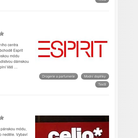
ního centra
bchodě Esprit
ánskou módu
mladistvou dámskou
plní Váš …
Drogerie a parfumerie
Modní doplňky
Textil
a pánskou módu,
o neděle. Vybaví