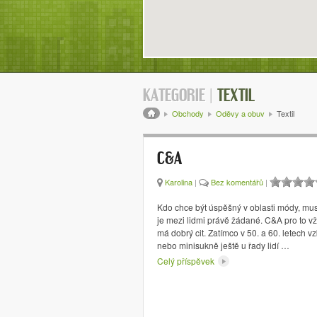
KATEGORIE |
TEXTIL
Drobečková navigace
Obchody
Oděvy a obuv
Textil
C&A
Karolina
|
Bez komentářů
|
Kdo chce být úspěšný v oblasti módy, mus
je mezi lidmi právě žádané. C&A pro to vž
má dobrý cit. Zatímco v 50. a 60. letech v
nebo minisukně ještě u řady lidí …
Celý příspěvek