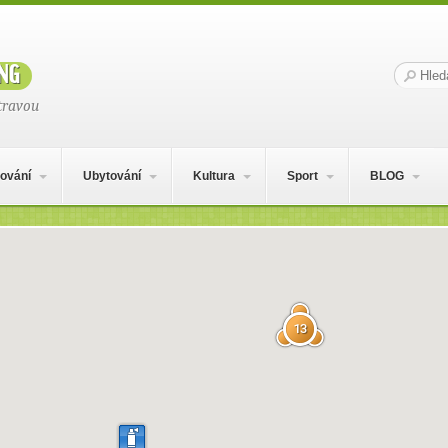
ng
Hledat:
travou
ování
Ubytování
Kultura
Sport
BLOG
13