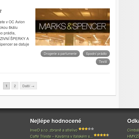
ete v OC Avion
okou škálu
ho prádla,
LUZIVNÍ ŠPERKY A
Spencer se datuje
Drogerie a parfumerie
Spodní prádlo
Textil
2
Další
→
1
Nejlépe hodnocené
Odk
InveD s.r.o. zbraně a střelivo
Cimbál
Caffé Trieste – Kavárna v italském s...
HMYZÍ