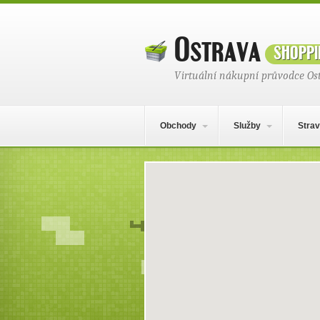
Ostrava
shoppi
Virtuální nákupní průvodce Os
Hlavní navigační menu
Přejít k obsahu webu
Obchody
Služby
Strav
Mapa obsahu