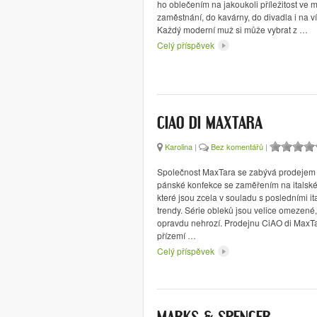
ho oblečením na jakoukoli příležitost ve 
zaměstnání, do kavárny, do divadla i na v
Každý moderní muž si může vybrat z …
Celý příspěvek
CIAO DI MAXTARA
Karolina
|
Bez komentářů
|
Společnost MaxTara se zabývá prodejem
pánské konfekce se zaměřením na italské
které jsou zcela v souladu s posledními i
trendy. Série obleků jsou velice omezené,
opravdu nehrozí. Prodejnu CiAO di MaxTa
přízemí …
Celý příspěvek