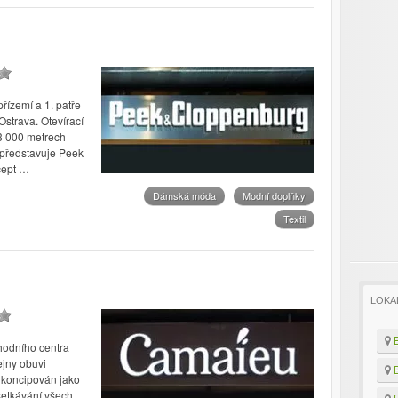
řízemí a 1. patře
strava. Otevírací
3 000 metrech
 představuje Peek
cept …
Dámská móda
Modní doplňky
Textil
LOKA
B
hodního centra
jny obuvi
B
koncipován jako
setkávání všech