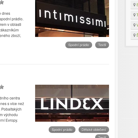
S
e dnes
T
spodní prádlo.
drem v oblasti
V
 zákazníkům
Š
teného zboží,
Spodní prádlo
Textil
dního centra
nes s více než
, Pobaltských
ním východu
rní Evropy.
Spodní prádlo
Dětské oblečení
Textil