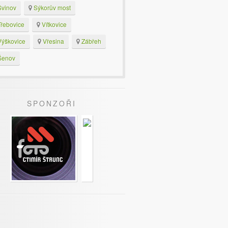
vinov
Sýkorův most
řebovice
Vítkovice
ýškovice
Vřesina
Zábřeh
enov
SPONZOŘI