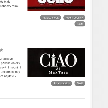
městě: do
íkendový relax.
Pánská móda
Modní doplňky
Textil
 značkové
 pánské obleky,
talskými módními
 uniformita tedy
ra najdete v
Pánská móda
Textil