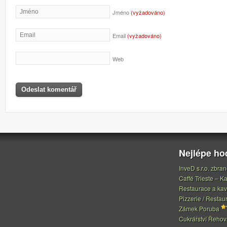
Jméno
(vyžadováno)
Email
(vyžadováno)
Web
Nejlépe h
InveD s.r.o. zbran
Caffé Trieste – Ka
Restaurace a ka
Pizzerie / Restau
Zámek Poruba
Cukrářství Řeho