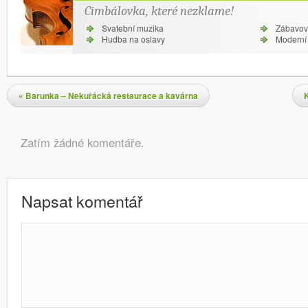
Cimbálovka, které nezklame!
Svatební muzika
Zábavov
Hudba na oslavy
Moderní 
Navigace pro příspěvky
«
Barunka – Nekuřácká restaurace a kavárna
Komentáře
Zatím žádné komentáře.
Napsat komentář