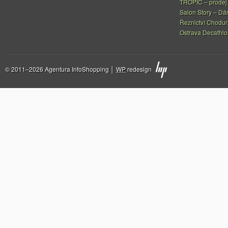
TROPIC – prodej 
Salon Story – Dá
Řeznictví Chodur
Ostrava Decathl
© 2011–2026 Agentura InfoShopping │
WP
redesign