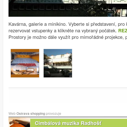
Kavárna, galerie a minikino.
Vyberte si představení, pro 
rezervovat vstupenky a klikněte na vybraný počátek.
RE
Prostory je možno dále využít pro mimořádné projekce, 
Web
Ostrava shopping
provozuje
Cimbálová muzika Radhošť