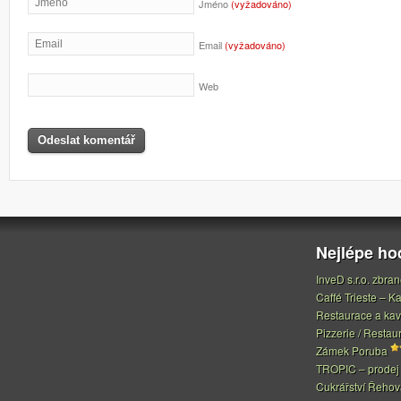
Jméno
(vyžadováno)
Email
(vyžadováno)
Web
Nejlépe h
InveD s.r.o. zbran
Caffé Trieste – Ka
Restaurace a ka
Pizzerie / Restau
Zámek Poruba
TROPIC – prodej 
Cukrářství Řeho