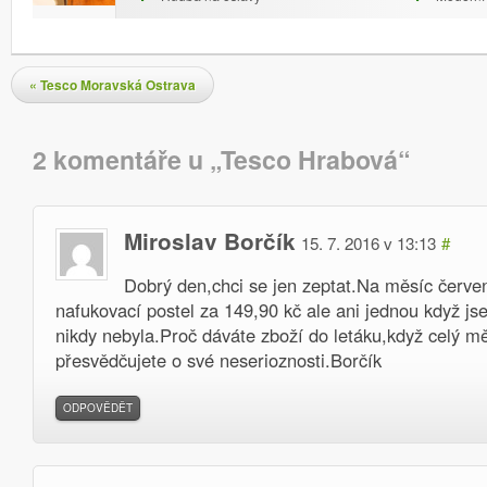
Navigace pro příspěvky
«
Tesco Moravská Ostrava
Komentáře
2 komentáře u „
Tesco Hrabová
“
Miroslav Borčík
15. 7. 2016 v 13:13
#
Dobrý den,chci se jen zeptat.Na měsíc červe
nafukovací postel za 149,90 kč ale ani jednou když jse
nikdy nebyla.Proč dáváte zboží do letáku,když celý m
přesvědčujete o své neserioznosti.Borčík
ODPOVĚDĚT