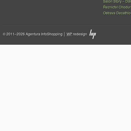
Salon Story – Dá
Řeznictví Chodur
Ostrava Decathl
© 2011–2026 Agentura InfoShopping │
WP
redesign