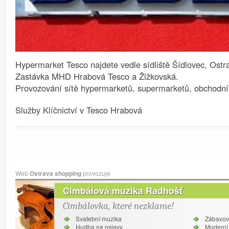
Hypermarket Tesco najdete vedle sídliště Šídlovec, Ostr
Zastávka MHD Hrabová Tesco a Žižkovská.
Provozování sítě hypermarketů, supermarketů, obchodn
Služby Klíčnictví v Tesco Hrabová
Web
Ostrava shopping
provozuje
Cimbálová muzika Radhošť
Cimbálovka, které nezklame!
Svatební muzika
Zábavov
Hudba na oslavy
Moderní 