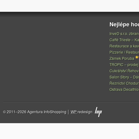
Nejlépe h
InveD s.r.o. zbran
Caffé Trieste – Ka
Restaurace a ka
Pizzerie / Restau
Zámek Poruba
TROPIC – prodej 
Cukrářství Řeho
Salon Story – Dá
Řeznictví Chodur
Ostrava Decathl
© 2011–2026 Agentura InfoShopping │
WP
redesign