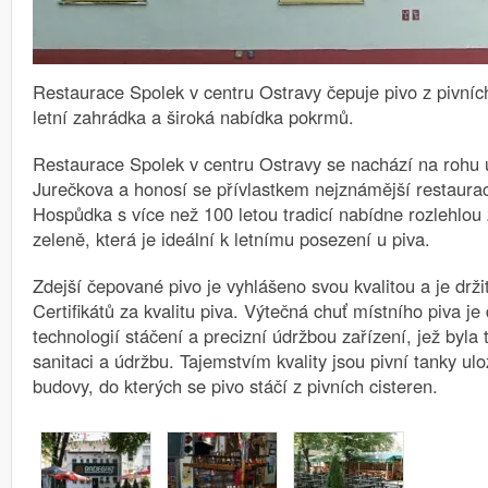
Restaurace Spolek v centru Ostravy čepuje pivo z pivníc
letní zahrádka a široká nabídka pokrmů.
Restaurace Spolek v centru Ostravy se nachází na rohu 
Jurečkova a honosí se přívlastkem nejznámější restaurac
Hospůdka s více než 100 letou tradicí nabídne rozlehlou
zeleně, která je ideální k letnímu posezení u piva.
Zdejší čepované pivo je vyhlášeno svou kvalitou a je drž
Certifikátů za kvalitu piva. Výtečná chuť místního piva j
technologií stáčení a precizní údržbou zařízení, jež byla
sanitaci a údržbu. Tajemstvím kvality jsou pivní tanky ul
budovy, do kterých se pivo stáčí z pivních cisteren.