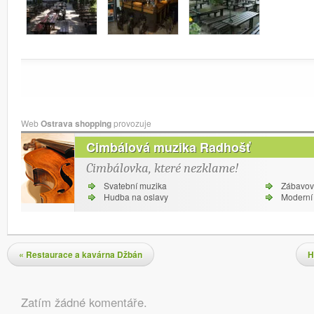
Web
Ostrava shopping
provozuje
Cimbálová muzika Radhošť
Cimbálovka, které nezklame!
Svatební muzika
Zábavov
Hudba na oslavy
Moderní 
Navigace pro příspěvky
«
Restaurace a kavárna Džbán
H
Komentáře
Zatím žádné komentáře.