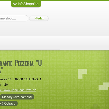
InfoShopping
rante Pizzeria "U
a"
Velká 14
,
702 00
OSTRAVA 1
+ 420
p://www.usnekaostrava.cz
Masarykovo náměstí
ká Ostrava