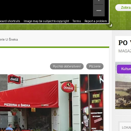
oard shortcuts
Image may be subject to copyright
Terms
Report a problem
erie U Šneka
Rychlá občerstvení
Pizzerie
LOKA