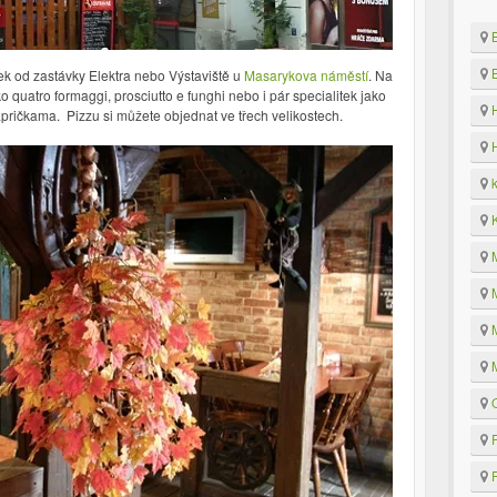
B
B
ek od zastávky Elektra nebo Výstaviště u
Masarykova náměstí
.
Na
 quatro formaggi, prosciutto e funghi nebo i pár specialitek jako
H
apričkama. Pizzu si můžete objednat ve třech velikostech.
H
k
K
M
M
M
M
O
P
P