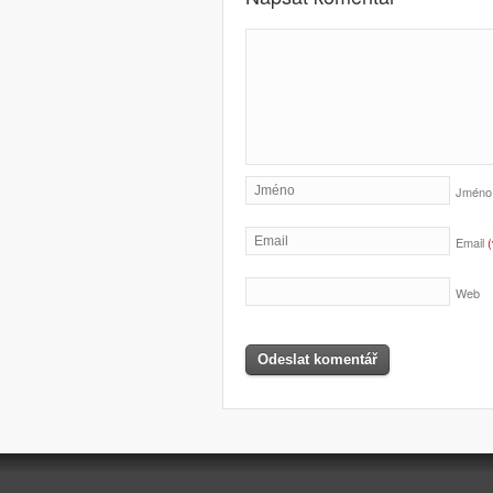
Jmén
Email
Web