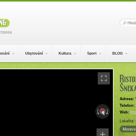
ng
Hledat:
travou
ování
Ubytování
Kultura
Sport
BLOG
Risto
Šnek
Adresa:
Telefon:
Web:
htt
Lokalita:
Moravs