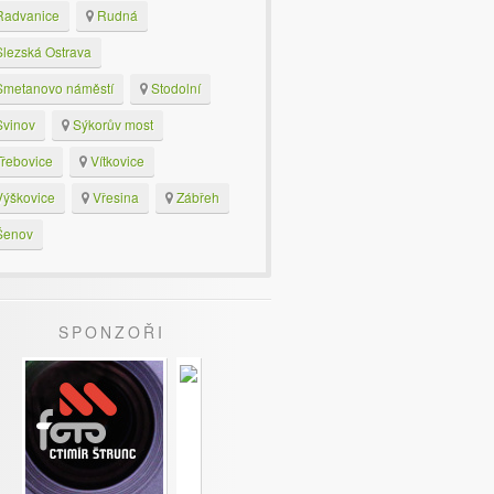
advanice
Rudná
lezská Ostrava
metanovo náměstí
Stodolní
vinov
Sýkorův most
řebovice
Vítkovice
ýškovice
Vřesina
Zábřeh
enov
SPONZOŘI