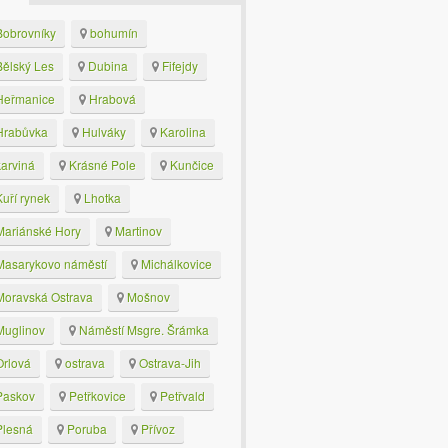
obrovníky
bohumín
ělský Les
Dubina
Fifejdy
eřmanice
Hrabová
rabůvka
Hulváky
Karolina
arviná
Krásné Pole
Kunčice
uří rynek
Lhotka
ariánské Hory
Martinov
asarykovo náměstí
Michálkovice
oravská Ostrava
Mošnov
uglinov
Náměstí Msgre. Šrámka
rlová
ostrava
Ostrava-Jih
askov
Petřkovice
Petřvald
lesná
Poruba
Přívoz