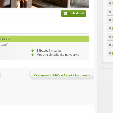
R
S
Kontaktovat
S
S
T
adhošť
lame!
V
Zábavová muzika
Š
Moderní cimbálovka na večírku
Restaurant HANOI – Asijská kuchyně
»