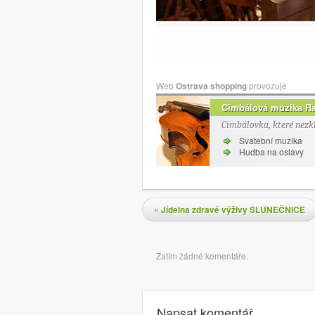
Web
Ostrava shopping
provozuje
Cimbálová muzika R
Cimbálovka, které nezk
Svatební muzika
Hudba na oslavy
Navigace pro příspěvky
«
Jídelna zdravé výživy SLUNEČNICE
Komentáře
Zatím žádné komentáře.
Napsat komentář