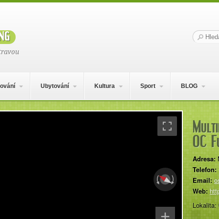
ng
Hledat:
travou
ování
Ubytování
Kultura
Sport
BLOG
Multi
OC F
Adresa:
Telefon:
Email:
o
Web:
htt
Lokalita: