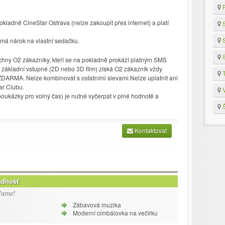
R
ladně CineStar Ostrava (nelze zakoupit přes internet) a platí
S
S
 nemá nárok na vlastní sedačku.
S
echny O2 zákazníky, kteří se na pokladně prokáží platným SMS
 základní vstupné (2D nebo 3D film) získá O2 zákazník vždy
T
ZDARMA. Nelze kombinovat s ostatními slevami.Nelze uplatnit ani
ar Clubu.
V
oukázky pro volný čas) je nutné vyčerpat v plné hodnotě a
Š
Kontaktovat
adhošť
lame!
Zábavová muzika
Moderní cimbálovka na večírku