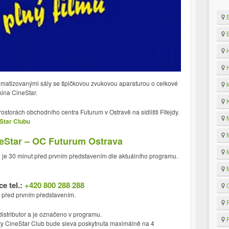
B
B
H
H
limatizovanými sály se špičkovou zvukovou aparaturou o celkové
k
kina CineStar.
K
rostorách obchodního centra Futurum v Ostravě na sídlišti Fifejdy.
M
Star Clubu
M
neStar – OC Futurum Ostrava
M
a je 30 minut před prvním představením dle aktuálního programu.
M
e tel.:
+420 800 288 288
O
t před prvním představením.
P
distributor a je označeno v programu.
P
rty CineStar Club bude sleva poskytnuta maximálně na 4