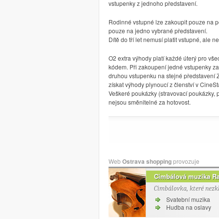
vstupenky z jednoho představení.
Rodinné vstupné lze zakoupit pouze na pok
pouze na jedno vybrané představení.
Dítě do tří let nemusí platit vstupné, ale
O2 extra výhody platí každé úterý pro vš
kódem. Při zakoupení jedné vstupenky za
druhou vstupenku na stejné představení 
získat výhody plynoucí z členství v CineSt
Veškeré poukázky (stravovací poukázky, p
nejsou směnitelné za hotovost.
Web
Ostrava shopping
provozuje
Cimbálová muzika R
Cimbálovka, které nezk
Svatební muzika
Hudba na oslavy