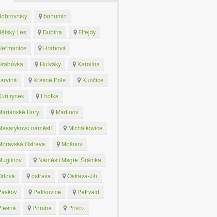
obrovníky
bohumín
ělský Les
Dubina
Fifejdy
eřmanice
Hrabová
rabůvka
Hulváky
Karolina
arviná
Krásné Pole
Kunčice
uří rynek
Lhotka
ariánské Hory
Martinov
asarykovo náměstí
Michálkovice
oravská Ostrava
Mošnov
uglinov
Náměstí Msgre. Šrámka
rlová
ostrava
Ostrava-Jih
askov
Petřkovice
Petřvald
lesná
Poruba
Přívoz