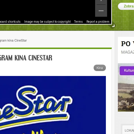
oard shortcuts
Image may be subject to copyright
Terms
Report a problem
gram kina CineStar
GRAM KINA CINESTAR
Kina
LOKA