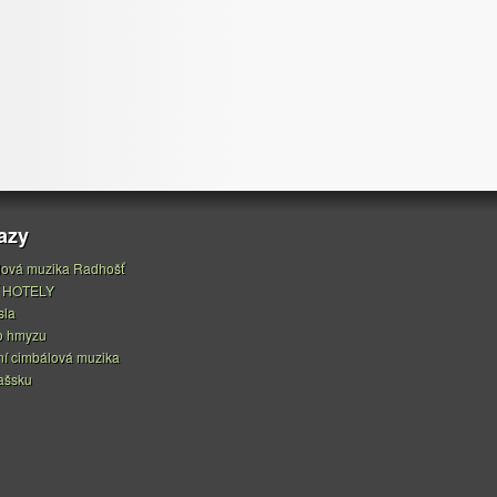
azy
ová muzika Radhošť
 HOTELY
sla
o hmyzu
í cimbálová muzika
ašsku