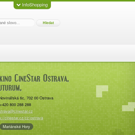
InfoShopping
kino CineStar Ostrava,
uturum,
Novinářská 6c
,
702 00
Ostrava
+420 800 288 288
strava@cinestar.cz
p://cinestar.cz/cz/ostrava
Mariánské Hory