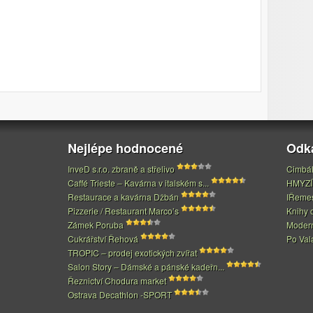
Nejlépe hodnocené
Odk
InveD s.r.o. zbraně a střelivo
Cimbál
Caffé Trieste – Kavárna v italském s...
HMYZÍ
Restaurace a kavárna Džbán
IŘeme
Pizzerie / Restaurant Marco’s
Knihy 
Zámek Poruba
Modern
Cukrářství Řehová
Po Val
TROPIC – prodej exotických zvířat
Salon Story – Dámské a pánské kadeřn...
Řeznictví Chodura market
Ostrava Decathlon -SPORT