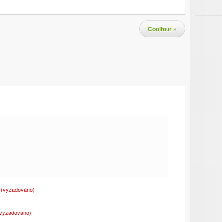
Cooltour
»
o
(vyžadováno)
(vyžadováno)