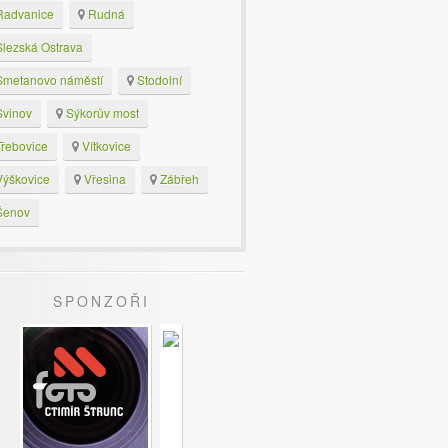
advanice
Rudná
lezská Ostrava
metanovo náměstí
Stodolní
vinov
Sýkorův most
řebovice
Vítkovice
ýškovice
Vřesina
Zábřeh
enov
SPONZOŘI