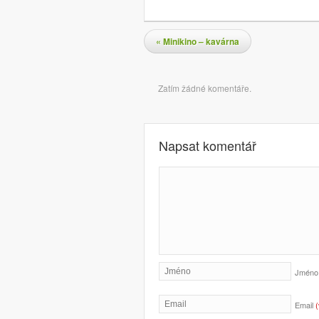
Navigace pro příspěvky
«
Minikino – kavárna
Komentáře
Zatím žádné komentáře.
Napsat komentář
Jmén
Email